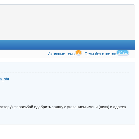
3
1421
Активные темы
Темы без ответов
zia_sbr
тору) с просьбой одобрить заявку с указанием имени (ника) и адреса