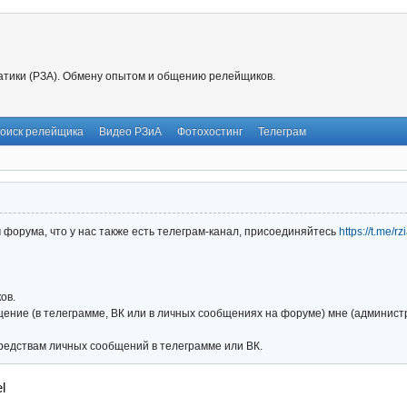
тики (РЗА). Обмену опытом и общению релейщиков.
оиск релейщика
Видео РЗиА
Фотохостинг
Телеграм
форума, что у нас также есть телеграм-канал, присоединяйтесь
https://t.me/r
ов.
ние (в телеграмме, ВК или в личных сообщениях на форуме) мне (администра
редствам личных сообщений в телеграмме или ВК.
l