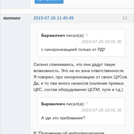
2019-07-26 11:45:49
13
dominator
Пользователь
Неактивен
↑
Бармалеич
писал(а)
:
2019-07-26 10:01:36
с синхронизацией только от РДУ
Сильно сомневаюсь, что они дадут такую
возможность. Это не их зона ответственности.
Я говорил, про синхронизацию от своих ЦУСов.
Да, и то там много нюансов (наличие прямых
ЦКС, состав оборудования ЦСПИ, пути и т.д.).
↑
Бармалеич
писал(а)
:
2019-07-26 10:01:36
А где это требование?
В "Положении об информационном