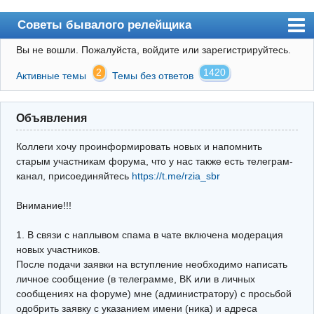
Советы бывалого релейщика
Вы не вошли.
Пожалуйста, войдите или зарегистрируйтесь.
Форум
2
1420
Активные темы
Темы без ответов
Правила
Поиск
Объявления
Регистрация
Коллеги хочу проинформировать новых и напомнить
Вход
старым участникам форума, что у нас также есть телеграм-
канал, присоединяйтесь
https://t.me/rzia_sbr
Архив
Внимание!!!
Почта
Поиск релейщика
1. В связи с наплывом спама в чате включена модерация
новых участников.
Видео РЗиА
После подачи заявки на вступление необходимо написать
личное сообщение (в телеграмме, ВК или в личных
Фотохостинг
сообщениях на форуме) мне (администратору) с просьбой
одобрить заявку с указанием имени (ника) и адреса
Телеграм