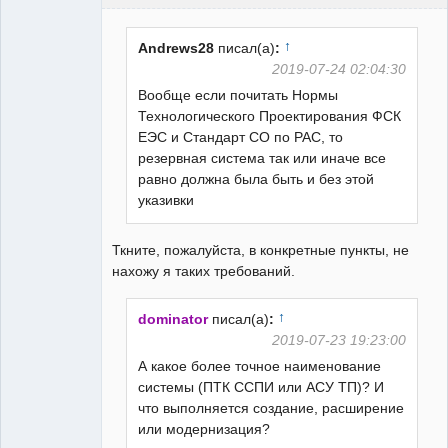
Пользователь
Неактивен
↑
Andrews28
писал(а)
:
2019-07-24 02:04:30
Вообще если почитать Нормы
Технологического Проектирования ФСК
ЕЭС и Стандарт СО по РАС, то
резервная система так или иначе все
равно должна была быть и без этой
указивки
Ткните, пожалуйста, в конкретные пункты, не
нахожу я таких требований.
↑
dominator
писал(а)
:
2019-07-23 19:23:00
А какое более точное наименование
системы (ПТК ССПИ или АСУ ТП)? И
что выполняется создание, расширение
или модернизация?