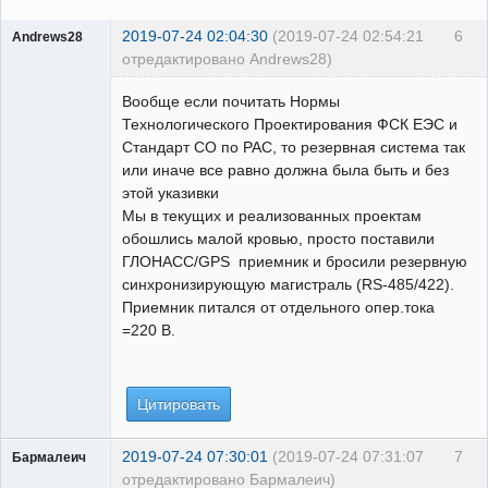
2019-07-24 02:04:30
(2019-07-24 02:54:21
6
Andrews28
отредактировано Andrews28)
Пользователь
Вообще если почитать Нормы
Неактивен
Технологического Проектирования ФСК ЕЭС и
Стандарт СО по РАС, то резервная система так
или иначе все равно должна была быть и без
этой указивки
Мы в текущих и реализованных проектам
обошлись малой кровью, просто поставили
ГЛОНАСС/GPS приемник и бросили резервную
синхронизирующую магистраль (RS-485/422).
Приемник питался от отдельного опер.тока
=220 В.
Цитировать
2019-07-24 07:30:01
(2019-07-24 07:31:07
7
Бармалеич
отредактировано Бармалеич)