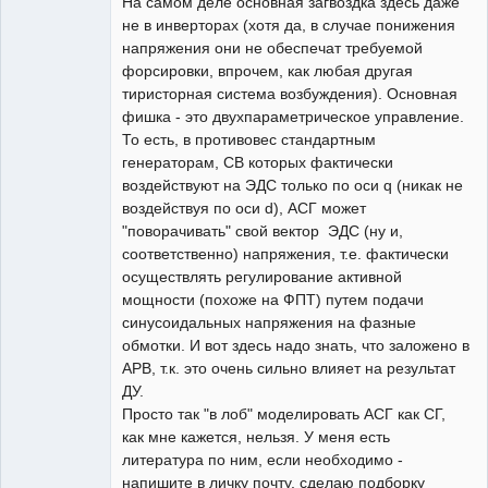
На самом деле основная загвоздка здесь даже
не в инверторах (хотя да, в случае понижения
напряжения они не обеспечат требуемой
форсировки, впрочем, как любая другая
тиристорная система возбуждения). Основная
фишка - это двухпараметрическое управление.
То есть, в противовес стандартным
генераторам, СВ которых фактически
воздействуют на ЭДС только по оси q (никак не
воздействуя по оси d), АСГ может
"поворачивать" свой вектор ЭДС (ну и,
соответственно) напряжения, т.е. фактически
осуществлять регулирование активной
мощности (похоже на ФПТ) путем подачи
синусоидальных напряжения на фазные
обмотки. И вот здесь надо знать, что заложено в
АРВ, т.к. это очень сильно влияет на результат
ДУ.
Просто так "в лоб" моделировать АСГ как СГ,
как мне кажется, нельзя. У меня есть
литература по ним, если необходимо -
напишите в личку почту, сделаю подборку