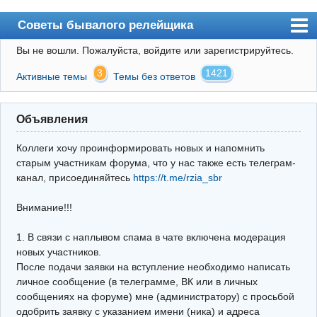
Советы бывалого релейщика
Вы не вошли.
Пожалуйста, войдите или зарегистрируйтесь.
Форум
3
1421
Активные темы
Темы без ответов
Правила
Поиск
Объявления
Регистрация
Коллеги хочу проинформировать новых и напомнить
Вход
старым участникам форума, что у нас также есть телеграм-
канал, присоединяйтесь
https://t.me/rzia_sbr
Архив
Внимание!!!
Почта
Поиск релейщика
1. В связи с наплывом спама в чате включена модерация
новых участников.
Видео РЗиА
После подачи заявки на вступление необходимо написать
личное сообщение (в телеграмме, ВК или в личных
Фотохостинг
сообщениях на форуме) мне (администратору) с просьбой
одобрить заявку с указанием имени (ника) и адреса
Телеграм