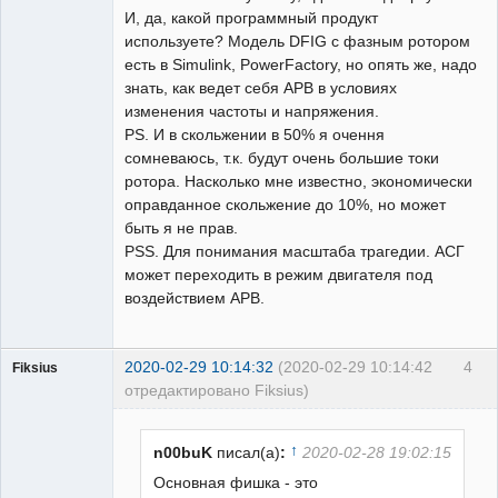
И, да, какой программный продукт
используете? Модель DFIG с фазным ротором
есть в Simulink, PowerFactory, но опять же, надо
знать, как ведет себя АРВ в условиях
изменения частоты и напряжения.
PS. И в скольжении в 50% я очення
сомневаюсь, т.к. будут очень большие токи
ротора. Насколько мне известно, экономически
оправданное скольжение до 10%, но может
быть я не прав.
PSS. Для понимания масштаба трагедии. АСГ
может переходить в режим двигателя под
воздействием АРВ.
2020-02-29 10:14:32
(2020-02-29 10:14:42
4
Fiksius
отредактировано Fiksius)
Пользователь
Неактивен
↑
n00buK
писал(а)
:
2020-02-28 19:02:15
Основная фишка - это