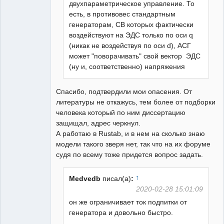
двухпараметрическое управление. То
есть, в противовес стандартным
генераторам, СВ которых фактически
воздействуют на ЭДС только по оси q
(никак не воздействуя по оси d), АСГ
может "поворачивать" свой вектор ЭДС
(ну и, соответственно) напряжения
Спасибо, подтвердили мои опасения. От
литературы не откажусь, тем более от подборки
человека который по ним диссертацию
защищал, адрес черкнул.
А работаю в Rustab, и в нем на сколько знаю
модели такого зверя нет, так что на их форуме
судя по всему тоже придется вопрос задать.
↑
Medvedb
писал(а)
:
2020-02-28 15:01:09
он же ограничивает ток подпитки от
генератора и довольно быстро.