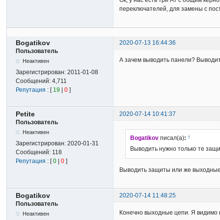
Ок, у нас есть три АТ с общим кер
переключателей, для замены с пос
Bogatikov
2020-07-13 16:44:36
Пользователь
А зачем выводить панели? Выводит
Неактивен
Зарегистрирован:
2011-01-08
Сообщений:
4,711
Репутация
: [
19
|
0
]
Petite
2020-07-14 10:41:37
Пользователь
Неактивен
↑
Bogatikov
писал(а)
:
Зарегистрирован:
2020-01-31
Выводить нужно только те защи
Сообщений:
118
Репутация
: [
0
|
0
]
Выводить защиты или же выходные
Bogatikov
2020-07-14 11:48:25
Пользователь
Конечно выходные цепи. Я видимо н
Неактивен