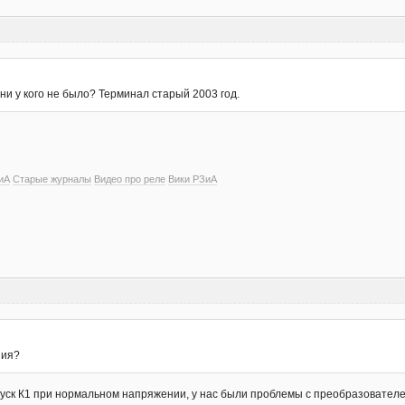
и у кого не было? Терминал старый 2003 год.
?
иА
Старые журналы
Видео про реле
Вики РЗиА
ния?
 пуск К1 при нормальном напряжении, у нас были проблемы с преобразовател