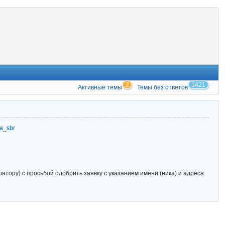
2
1421
Активные темы
Темы без ответов
zia_sbr
тору) с просьбой одобрить заявку с указанием имени (ника) и адреса