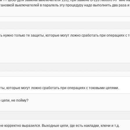
ном ТТ ШОВ (для замены выключателя 110), при замене В-110 любого АТ мне 
тановкой выключателей в паралель эту процедуру надо выполнить два раза и
ь нужно только те защиты, которые могут ложно сработать при операциях с 
ты, которые могут ложно сработать при операциях с токовыми цепями.
 цепи, не пойму?
е корректно выразился. Выходные цепи, где есть накладки, ключи и т.д.