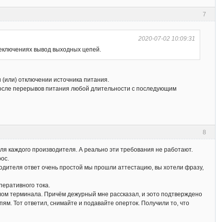
7
2020-07-02 10:09:31
еключениях вывод выходных цепей.
 (или) отключении источника питания.
после перерывов питания любой длительности с последующим
8
для каждого производителя. А реально эти требования не работают.
рос.
водителя ответ очень простой мы прошли аттестацию, вы хотели фразу,
перативного тока.
налом терминала. Причём дежурный мне рассказал, и эото подтверждено
ям. Тот ответил, снимайте и подавайте оперток. Получили то, что