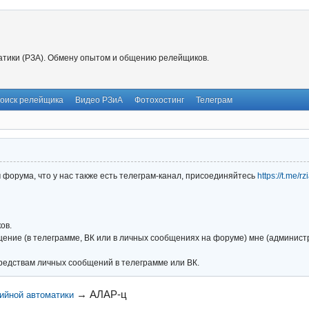
тики (РЗА). Обмену опытом и общению релейщиков.
оиск релейщика
Видео РЗиА
Фотохостинг
Телеграм
форума, что у нас также есть телеграм-канал, присоединяйтесь
https://t.me/r
ов.
ние (в телеграмме, ВК или в личных сообщениях на форуме) мне (администра
редствам личных сообщений в телеграмме или ВК.
→
АЛАР-ц
ийной автоматики