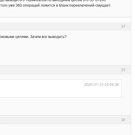
надо выводить 6 терминалов по выходным цепям это 30*6=180
 того уже 360 операций ложится в бланк переключений-смущает.
14
токовыми цепями. Зачем все выводить?
15
2020-07-13 16:44:36
16