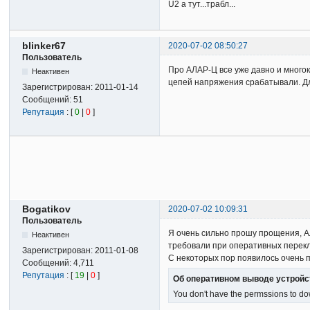
U2 а тут...трабл...
blinker67
2020-07-02 08:50:27
Пользователь
Про АЛАР-Ц все уже давно и много
Неактивен
цепей напряжения срабатывали. Дл
Зарегистрирован:
2011-01-14
Сообщений:
51
Репутация
: [
0
|
0
]
Bogatikov
2020-07-02 10:09:31
Пользователь
Я очень сильно прошу прощения, А
Неактивен
требовали при оперативных перек
Зарегистрирован:
2011-01-08
С некоторых пор появилось очень
Сообщений:
4,711
Репутация
: [
19
|
0
]
Об оперативном выводе устройс
You don't have the permssions to dow