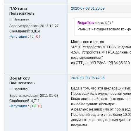
ПАУтина
2020-07-03 01:20:09
Пользователь
Неактивен
↑
Bogatikov
писал(а)
:
Зарегистрирован:
2013-12-27
Раньше не существовало конкр
Сообщений:
3,814
Репутация
: [
5
|
0
]
Может оно и так, но:
"4.5.3. Устройства МП РЗА не долж
4.5.4. Устройства МП РЗА должны
восстановлением."
из ОТТ для МП РЗиА - РД 34.35.310
Bogatikov
2020-07-03 05:47:36
Пользователь
Беда в том, что эти декларации вы
Неактивен
Производитель очень простой челов
Зарегистрирован:
2011-01-08
Когда ложно работают выходные рел
Сообщений:
4,711
вы её получили. Досвидос.
Репутация
: [
19
|
0
]
А реально независимо от производ
Последний раз это у нас было 10.0
документально, он доложил диспетч
получили.