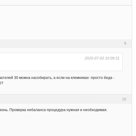
9
2020-07-02 10:09:31
ателей 30 можна насобирать, а если на клемниках- просто беда -
0?
10
жизнь. Проверка небаланса процедура нужная и необходимая.