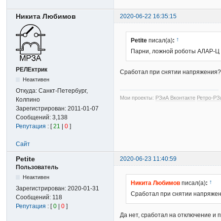
Никита Любимов
2020-06-22 16:35:15
↑
Petite
писал(а)
:
Парни, ложной роботы АЛАР-Ц н
РЕЛЕктрик
Сработал при снятии напряжения
Неактивен
Откуда:
Санкт-Петербург,
Мои проекты:
РЗиА Вконтакте
Ретро-РЗ
Колпино
Зарегистрирован:
2011-01-07
Сообщений:
3,138
Репутация
: [
21
|
0
]
Сайт
Petite
2020-06-23 11:40:59
Пользователь
Неактивен
↑
Никита Любимов
писал(а)
:
Зарегистрирован:
2020-01-31
Сработал при снятии напряже
Сообщений:
118
Репутация
: [
0
|
0
]
Да нет, сработал на отключение и