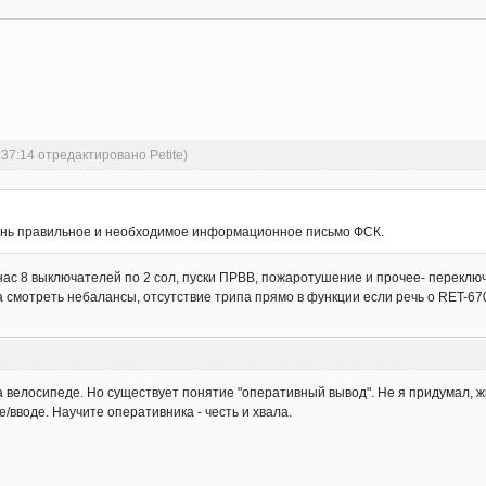
:37:14 отредактировано Petite)
ень правильное и необходимое информационное письмо ФСК.
нас 8 выключателей по 2 сол, пуски ПРВВ, пожаротушение и прочее- переключ
 смотреть небалансы, отсутствие трипа прямо в функции если речь о RET-67
а велосипеде. Но существует понятие "оперативный вывод". Не я придумал, 
/вводе. Научите оперативника - честь и хвала.