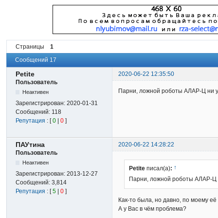
Страницы
1
Сообщений 17
Petite
2020-06-22 12:35:50
Пользователь
Парни, ложной роботы АЛАР-Ц ни у
Неактивен
Зарегистрирован:
2020-01-31
Сообщений:
118
Репутация
: [
0
|
0
]
ПАУтина
2020-06-22 14:28:22
Пользователь
Неактивен
↑
Petite
писал(а)
:
Зарегистрирован:
2013-12-27
Парни, ложной роботы АЛАР-Ц н
Сообщений:
3,814
Репутация
: [
5
|
0
]
Как-то была, но давно, по моему её
А у Вас в чём проблема?