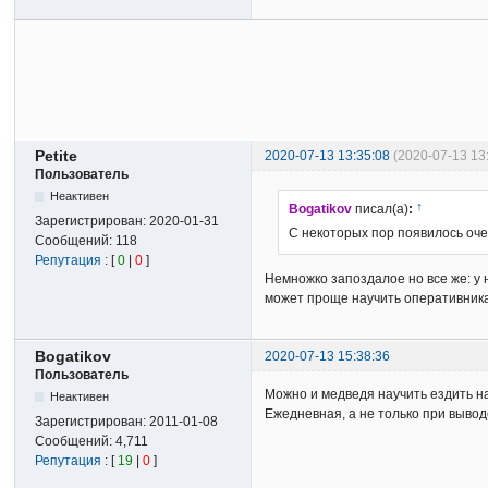
Petite
2020-07-13 13:35:08
(2020-07-13 13
Пользователь
Неактивен
↑
Bogatikov
писал(а)
:
Зарегистрирован:
2020-01-31
С некоторых пор появилось оч
Сообщений:
118
Репутация
: [
0
|
0
]
Немножко запоздалое но все же: у 
может проще научить оперативника
Bogatikov
2020-07-13 15:38:36
Пользователь
Можно и медведя научить ездить н
Неактивен
Ежедневная, а не только при выводе
Зарегистрирован:
2011-01-08
Сообщений:
4,711
Репутация
: [
19
|
0
]