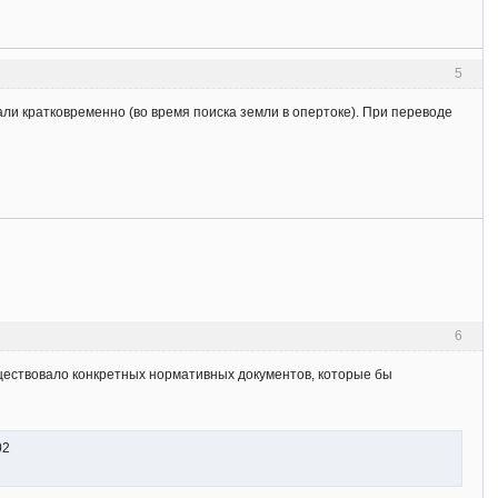
5
и кратковременно (во время поиска земли в опертоке). При переводе
6
ществовало конкретных нормативных документов, которые бы
-02