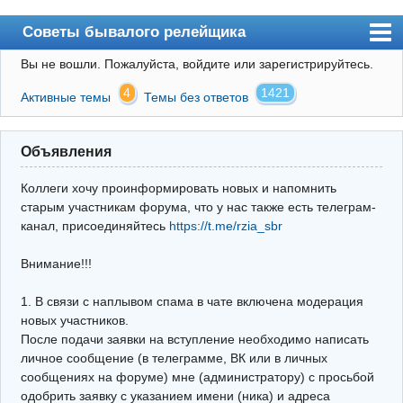
Советы бывалого релейщика
Вы не вошли.
Пожалуйста, войдите или зарегистрируйтесь.
Форум
4
1421
Активные темы
Темы без ответов
Правила
Поиск
Объявления
Регистрация
Коллеги хочу проинформировать новых и напомнить
Вход
старым участникам форума, что у нас также есть телеграм-
канал, присоединяйтесь
https://t.me/rzia_sbr
Архив
Внимание!!!
Почта
Поиск релейщика
1. В связи с наплывом спама в чате включена модерация
новых участников.
Видео РЗиА
После подачи заявки на вступление необходимо написать
личное сообщение (в телеграмме, ВК или в личных
Фотохостинг
сообщениях на форуме) мне (администратору) с просьбой
одобрить заявку с указанием имени (ника) и адреса
Телеграм