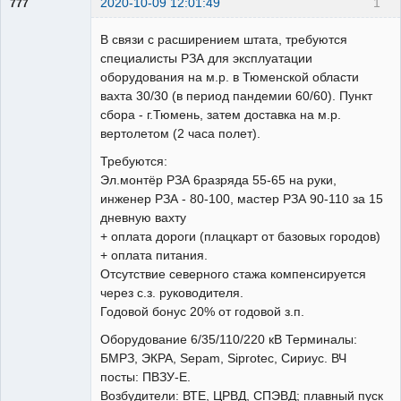
2020-10-09 12:01:49
1
777
Пользователь
В связи с расширением штата, требуются
Неактивен
специалисты РЗА для эксплуатации
оборудования на м.р. в Тюменской области
вахта 30/30 (в период пандемии 60/60). Пункт
сбора - г.Тюмень, затем доставка на м.р.
вертолетом (2 часа полет).
Требуются:
Эл.монтёр РЗА 6разряда 55-65 на руки,
инженер РЗА - 80-100, мастер РЗА 90-110 за 15
дневную вахту
+ оплата дороги (плацкарт от базовых городов)
+ оплата питания.
Отсутствие северного стажа компенсируется
через с.з. руководителя.
Годовой бонус 20% от годовой з.п.
Оборудование 6/35/110/220 кВ Терминалы:
БМРЗ, ЭКРА, Sepam, Siprotec, Сириус. ВЧ
посты: ПВЗУ-Е.
Возбудители: ВТЕ, ЦРВД, СПЭВД; плавный пуск