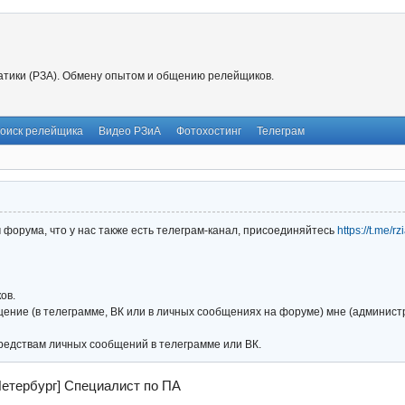
тики (РЗА). Обмену опытом и общению релейщиков.
оиск релейщика
Видео РЗиА
Фотохостинг
Телеграм
форума, что у нас также есть телеграм-канал, присоединяйтесь
https://t.me/r
ов.
ние (в телеграмме, ВК или в личных сообщениях на форуме) мне (администра
редствам личных сообщений в телеграмме или ВК.
Петербург] Специалист по ПА