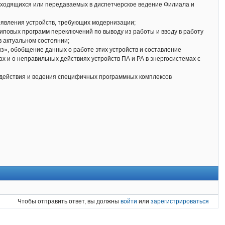
аходящихся или передаваемых в диспетчерское ведение Филиала и
выявления устройств, требующих модернизации;
типовых программ переключений по выводу из работы и вводу в работу
в актуальном состоянии;
из», обобщение данных о работе этих устройств и составление
 и о неправильных действиях устройств ПА и РА в энергосистемах с
модействия и ведения специфичных программных комплексов
Чтобы отправить ответ, вы должны
войти
или
зарегистрироваться