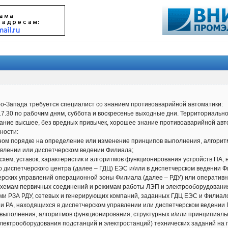
-Запада требуется специалист со знанием противоаварийной автоматики:
 17.30 по рабочим дням, суббота и воскресенье выходные дни. Территориально
ование высшее, без вредных привычек, хорошее знание противоаварийной ав
нности:
нном порядке на определение или изменение принципов выполнения, алгори
авлении или диспетчерском ведении Филиала;
 схем, уставок, характеристик и алгоритмов функционирования устройств ПА,
 диспетчерского центра (далее – ГДЦ) ЕЭС и/или в диспетчерском ведении Ф
рских управлений операционной зоны Филиала (далее – РДУ) или оперативно
хемам первичных соединений и режимам работы ЛЭП и электрооборудовани
ми РЗА РДУ, сетевых и генерирующих компаний, заданных ГДЦ ЕЭС и Филиало
 и РА, находящихся в диспетчерском управлении или диспетчерском ведении
 выполнения, алгоритмов функционирования, структурных и/или принципиальн
электрооборудования подстанций и электростанций) технических заданий на