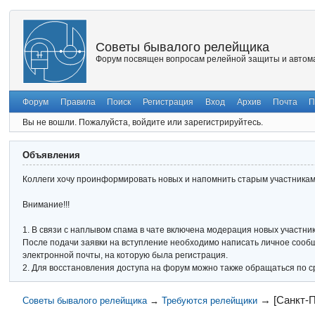
Советы бывалого релейщика
Форум посвящен вопросам релейной защиты и автома
Форум
Правила
Поиск
Регистрация
Вход
Архив
Почта
П
Вы не вошли.
Пожалуйста, войдите или зарегистрируйтесь.
Объявления
Коллеги хочу проинформировать новых и напомнить старым участникам 
Внимание!!!
1. В связи с наплывом спама в чате включена модерация новых участник
После подачи заявки на вступление необходимо написать личное сообще
электронной почты, на которую была регистрация.
2. Для восстановления доступа на форум можно также обращаться по с
→
[Санкт-
Советы бывалого релейщика
→
Требуются релейщики