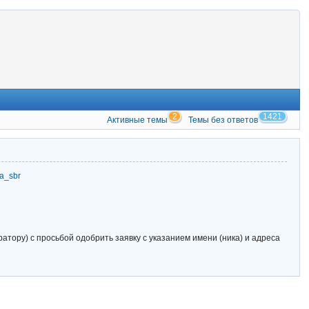
2
1421
Активные темы
Темы без ответов
zia_sbr
тору) с просьбой одобрить заявку с указанием имени (ника) и адреса