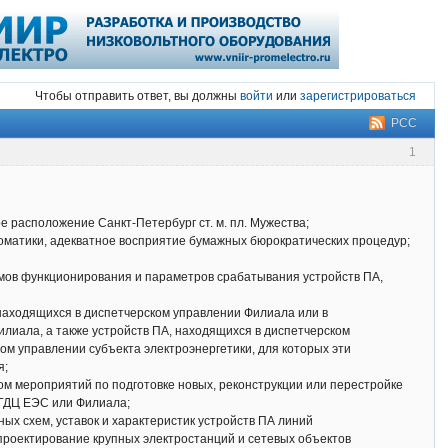
Чтобы отправить ответ, вы должны
войти
или
зарегистрироваться
РСС
1
е расположение Санкт-Петербург ст. м. пл. Мужества;
томатики, адекватное восприятие бумажных бюрократических процедур;
тмов функционирования и параметров срабатывания устройств ПА,
 находящихся в диспетчерском управлении Филиала или в
илиала, а также устройств ПА, находящихся в диспетчерском
м управлении субъекта электроэнергетики, для которых эти
я;
м мероприятий по подготовке новых, реконструкции или перестройке
 ГДЦ ЕЭС или Филиала;
ых схем, уставок и характеристик устройств ПА линий
 проектирование крупных электростанций и сетевых объектов