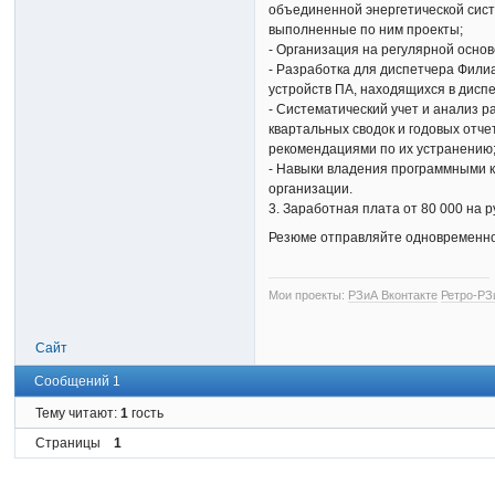
объединенной энергетической сист
выполненные по ним проекты;
- Организация на регулярной осно
- Разработка для диспетчера Филиа
устройств ПА, находящихся в дисп
- Систематический учет и анализ р
квартальных сводок и годовых отч
рекомендациями по их устранению
- Навыки владения программными к
организации.
3. Заработная плата от 80 000 на р
Резюме отправляйте одновременно н
Мои проекты:
РЗиА Вконтакте
Ретро-РЗ
Сайт
Сообщений 1
Тему читают:
1
гость
Страницы
1