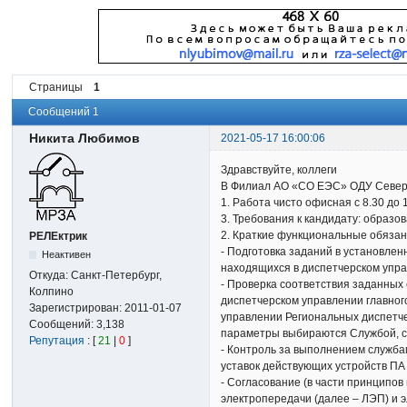
Страницы
1
Сообщений 1
Никита Любимов
2021-05-17 16:00:06
Здравствуйте, коллеги
В Филиал АО «СО ЕЭС» ОДУ Северо
1. Работа чисто офисная с 8.30 до
3. Требования к кандидату: образ
2. Краткие функциональные обяза
РЕЛЕктрик
- Подготовка заданий в установле
Неактивен
находящихся в диспетчерском упр
Откуда:
Санкт-Петербург,
- Проверка соответствия заданных
Колпино
диспетчерском управлении главного
Зарегистрирован:
2011-01-07
управлении Региональных диспетче
Сообщений:
3,138
параметры выбираются Службой, с
Репутация
: [
21
|
0
]
- Контроль за выполнением служба
уставок действующих устройств ПА
- Согласование (в части принципов
электропередачи (далее – ЛЭП) и 