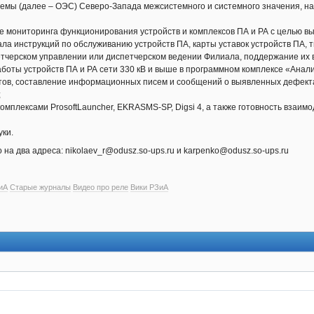
емы (далее – ОЭС) Северо-Запада межсистемного и системного значения, н
ве мониторинга функционирования устройств и комплексов ПА и РА с целью 
ла инструкций по обслуживанию устройств ПА, карты уставок устройств ПА, 
етчерском управлении или диспетчерском ведении Филиала, поддержание их 
аботы устройств ПА и РА сети 330 кВ и выше в программном комплексе «Анал
етов, составление информационных писем и сообщений о выявленных дефектах
;
омплексами ProsoftLauncher, EKRASMS-SP, Digsi 4, а также готовность взаи
уки.
а два адреса: nikolaev_r@odusz.so-ups.ru и karpenko@odusz.so-ups.ru
иА
Старые журналы
Видео про реле
Вики РЗиА