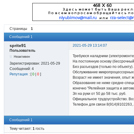
Страницы
1
Сообщений 1
sprite91
2021-05-29 13:14:07
Пользователь
Требуюся наладчики (электромонте
Неактивен
На постоянную основу (бессрочный
Зарегистрирован:
2021-05-29
Без разъездов (только по объекту).
Сообщений:
4
Обслуживание микропроцессорных у
Репутация
: [
0
|
0
]
Возраст не имеет значения, опыт ж
Образование не ниже средне-специа
конечно "Релейная защита и автома
Зп на руки от 50 до 58 тыс. руб.
Официальное трудоустройство. Во
Телефон для связи 8(914)9102263,
Сообщений 1
Тему читают:
1
гость