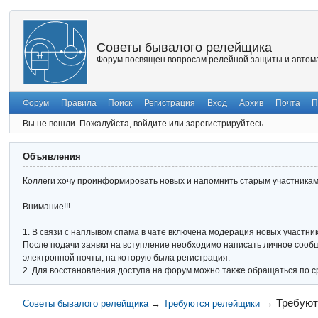
Советы бывалого релейщика
Форум посвящен вопросам релейной защиты и автома
Форум
Правила
Поиск
Регистрация
Вход
Архив
Почта
П
Вы не вошли.
Пожалуйста, войдите или зарегистрируйтесь.
Объявления
Коллеги хочу проинформировать новых и напомнить старым участникам 
Внимание!!!
1. В связи с наплывом спама в чате включена модерация новых участник
После подачи заявки на вступление необходимо написать личное сообще
электронной почты, на которую была регистрация.
2. Для восстановления доступа на форум можно также обращаться по с
→
Требуют
Советы бывалого релейщика
→
Требуются релейщики