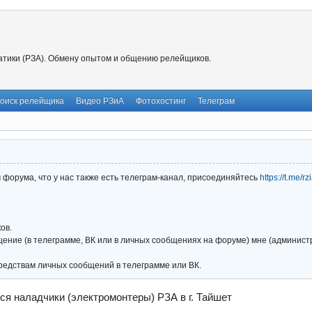
тики (РЗА). Обмену опытом и общению релейщиков.
оиск релейщика
Видео РЗиА
Фотохостинг
Телеграм
форума, что у нас также есть телеграм-канал, присоединяйтесь
https://t.me/r
ов.
ние (в телеграмме, ВК или в личных сообщениях на форуме) мне (администра
редствам личных сообщений в телеграмме или ВК.
ся наладчики (электромонтеры) РЗА в г. Тайшет