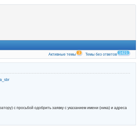
3
1421
Активные темы
Темы без ответов
zia_sbr
тору) с просьбой одобрить заявку с указанием имени (ника) и адреса