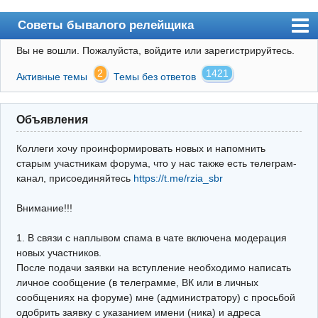
Советы бывалого релейщика
Вы не вошли.
Пожалуйста, войдите или зарегистрируйтесь.
Форум
2
1421
Активные темы
Темы без ответов
Правила
Поиск
Объявления
Регистрация
Коллеги хочу проинформировать новых и напомнить
Вход
старым участникам форума, что у нас также есть телеграм-
канал, присоединяйтесь
https://t.me/rzia_sbr
Архив
Внимание!!!
Почта
Поиск релейщика
1. В связи с наплывом спама в чате включена модерация
новых участников.
Видео РЗиА
После подачи заявки на вступление необходимо написать
личное сообщение (в телеграмме, ВК или в личных
Фотохостинг
сообщениях на форуме) мне (администратору) с просьбой
одобрить заявку с указанием имени (ника) и адреса
Телеграм