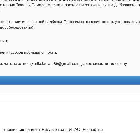
го города Тюмень, Самара, Москва (проезд от места жительства до базового г
.
мости от наличия северной надбавки. Также имеется возможность установлени
ах собеседования).
яции;
ной и газовой промышленности;
ылать на эл.почту: nikolaevap89@gmail.com, далее связь по телефону.
я старший специаличт РЗА вахтой в ЯНАО (Роснефть)