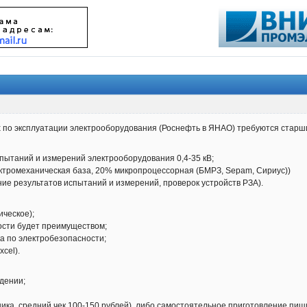
х по эксплуатации электрооборудования (Роснефть в ЯНАО) требуются старш
пытаний и измерений электрооборудования 0,4-35 кВ;
ектромеханическая база, 20% микропроцессорная (БМРЗ, Sepam, Сириус))
ние результатов испытаний и измерений, проверок устройств РЗА).
ческое);
ости будет преимуществом;
ка по электробезопасности;
cel).
дении;
ника, средний чек 100-150 рублей), либо самостоятельное приготовление пищи