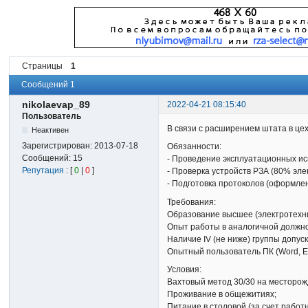
Страницы
1
Сообщений 1
nikolaevap_89
2022-04-21 08:15:40
Пользователь
В связи с расширением штата в це
Неактивен
Зарегистрирован:
2013-07-18
Обязанности:
Сообщений:
15
- Проведение эксплуатационных ис
Репутация
: [
0
|
0
]
- Проверка устройств РЗА (80% эл
- Подготовка протоколов (оформле
Требования:
Образование высшее (электротехни
Опыт работы в аналогичной должн
Наличие IV (не ниже) группы допус
Опытный пользователь ПК (Word, Ex
Условия:
Вахтовый метод 30/30 на месторож
Проживание в общежитиях;
Питание в столовой (за счет работ