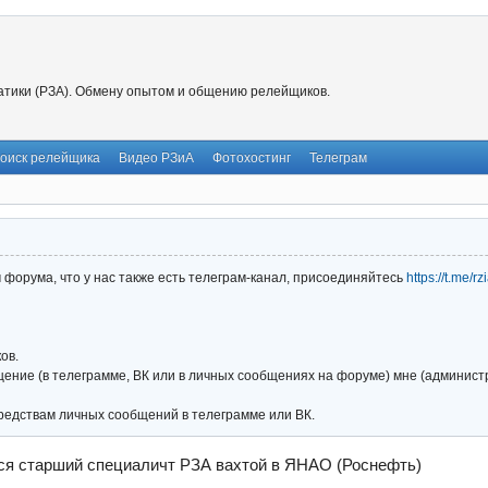
тики (РЗА). Обмену опытом и общению релейщиков.
оиск релейщика
Видео РЗиА
Фотохостинг
Телеграм
форума, что у нас также есть телеграм-канал, присоединяйтесь
https://t.me/r
ов.
ние (в телеграмме, ВК или в личных сообщениях на форуме) мне (администра
редствам личных сообщений в телеграмме или ВК.
ся старший специаличт РЗА вахтой в ЯНАО (Роснефть)