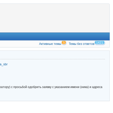
5
1421
Активные темы
Темы без ответов
zia_sbr
тору) с просьбой одобрить заявку с указанием имени (ника) и адреса