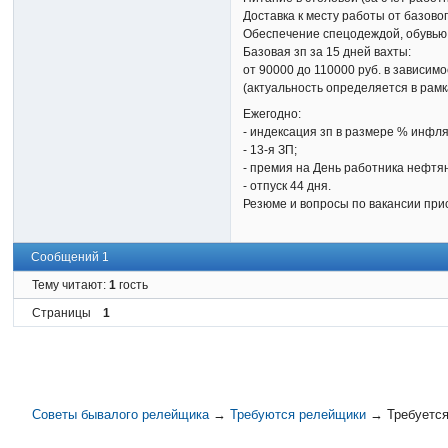
Доставка к месту работы от базово
Обеспечение спецодеждой, обувью
Базовая зп за 15 дней вахты:
от 90000 до 110000 руб. в зависи
(актуальность определяется в рамк
Ежегодно:
- индексация зп в размере % инфл
- 13-я ЗП;
- премия на День работника нефтя
- отпуск 44 дня.
Резюме и вопросы по вакансии прис
Сообщений 1
Тему читают:
1
гость
Страницы
1
Советы бывалого релейщика
→
Требуются релейщики
→
Требуетс