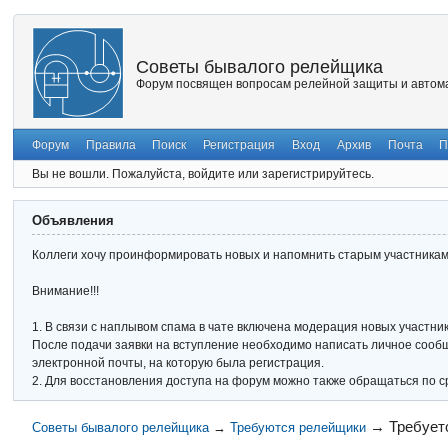
Советы бывалого релейщика
Форум посвящен вопросам релейной защиты и автома
Форум
Правила
Поиск
Регистрация
Вход
Архив
Почта
П
Вы не вошли.
Пожалуйста, войдите или зарегистрируйтесь.
Объявления
Коллеги хочу проинформировать новых и напомнить старым участникам 
Внимание!!!
1. В связи с наплывом спама в чате включена модерация новых участник
После подачи заявки на вступление необходимо написать личное сообще
электронной почты, на которую была регистрация.
2. Для восстановления доступа на форум можно также обращаться по с
→
Требует
Советы бывалого релейщика
→
Требуются релейщики