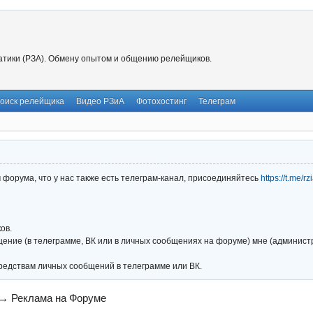
тики (РЗА). Обмену опытом и общению релейщиков.
оиск релейщика
Видео РЗиА
Фотохостинг
Телеграм
форума, что у нас также есть телеграм-канал, присоединяйтесь
https://t.me/r
ов.
ние (в телеграмме, ВК или в личных сообщениях на форуме) мне (администра
редствам личных сообщений в телеграмме или ВК.
→
Реклама на Форуме