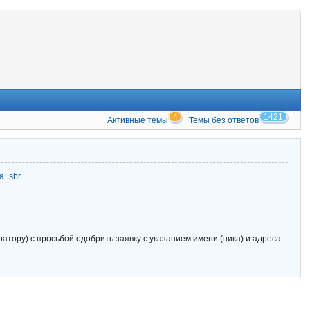
4
1421
Активные темы
Темы без ответов
zia_sbr
тору) с просьбой одобрить заявку с указанием имени (ника) и адреса