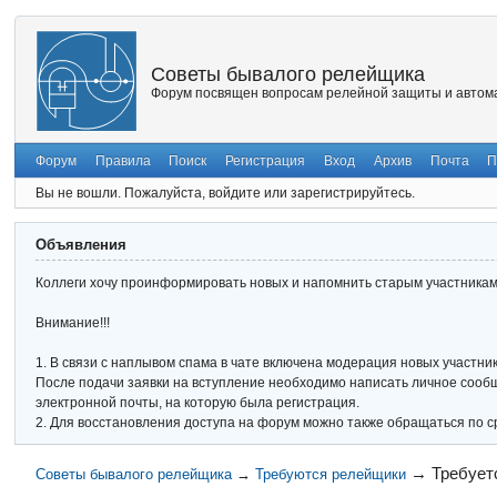
Советы бывалого релейщика
Форум посвящен вопросам релейной защиты и автома
Форум
Правила
Поиск
Регистрация
Вход
Архив
Почта
П
Вы не вошли.
Пожалуйста, войдите или зарегистрируйтесь.
Объявления
Коллеги хочу проинформировать новых и напомнить старым участникам 
Внимание!!!
1. В связи с наплывом спама в чате включена модерация новых участник
После подачи заявки на вступление необходимо написать личное сообще
электронной почты, на которую была регистрация.
2. Для восстановления доступа на форум можно также обращаться по с
→
Требует
Советы бывалого релейщика
→
Требуются релейщики