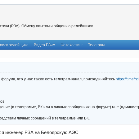
тики (РЗА). Обмену опытом и общению релейщиков.
оиск релейщика
Видео РЗиА
Фотохостинг
Телеграм
форума, что у нас также есть телеграм-канал, присоединяйтесь
https://t.me/r
ов.
ние (в телеграмме, ВК или в личных сообщениях на форуме) мне (администра
редствам личных сообщений в телеграмме или ВК.
ся инженер РЗА на Белоярскую АЭС