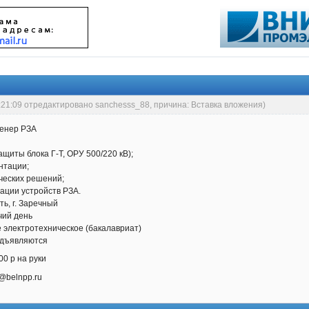
:21:09 отредактировано sanchesss_88, причина: Вставка вложения)
женер РЗА
иты блока Г-Т, ОРУ 500/220 кВ);
нтации;
ческих решений;
ации устройств РЗА.
ь, г. Заречный
чий день
 электротехническое (бакалавриат)
едъявляются
00 р на руки
s@belnpp.ru