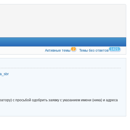
2
1421
Активные темы
Темы без ответов
zia_sbr
тору) с просьбой одобрить заявку с указанием имени (ника) и адреса