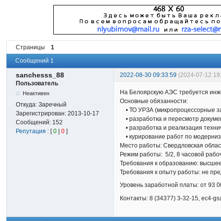
Страницы
1
Сообщений 1
sanchesss_88
2022-08-30 09:33:59
(2024-07-12 19
Пользователь
На Белоярскую АЭС требуется ин
Неактивен
Основные обязанности:
Откуда:
Заречный
• ТО УРЗА (микропроцессорные защ
Зарегистрирован:
2013-10-17
• разработка и пересмотр докуме
Сообщений:
152
• разработка и реализация техни
Репутация
: [
0
|
0
]
• курирование работ по модерниз
Место работы: Свердловская област
Режим работы: 5/2, 8 часовой рабо
Требования к образованию: высшее
Требования к опыту работы: не пр
Уровень заработной платы: от 93 0
Контакты: 8 (34377) 3-32-15, ec4-g