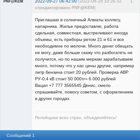
2022-09-27 06:42:00
(2022-09-28 10:26:32
1
PNF@KEM
отредактировано PNF@KEM)
Приглашаю в солнечный Алматы коллегу,
напарника. Жилье предоставлю, работа
сдельная, совместная, выстреливают иногда
объемы, есть приборы ретом 21 и 61 и все
НАЁМНЫЙ
РЕЛЕЙЩИК
необходимое по мелочи. Много денег обещать
Неактивен
не могу, даже больше скажу что разбогатеть не
получится, но по нашим меркам зарабатываем
много, потому что у нас цены другие, например
литр бензина стоит 20 рублей. Проверка АВР
РУ-0,4 кВ стоит 50 000тг= 6 000 рублей
Вацап +7 777 3565545 Денис, смело
спрашивайте, помогу советом, с оформлением
в других городах.
Релейщики всех стран, объединяйтесь!
Сообщений 1