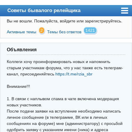
Советы бывалого релейщика
Вы не вошли.
Пожалуйста, войдите или зарегистрируйтесь.
Форум
2
1421
Активные темы
Темы без ответов
Правила
Поиск
Объявления
Регистрация
Коллеги хочу проинформировать новых и напомнить
Вход
старым участникам форума, что у нас также есть телеграм-
канал, присоединяйтесь
https://t.me/rzia_sbr
Архив
Внимание!!!
Почта
Поиск релейщика
1. В связи с наплывом спама в чате включена модерация
новых участников.
Видео РЗиА
После подачи заявки на вступление необходимо написать
личное сообщение (в телеграмме, ВК или в личных
Фотохостинг
сообщениях на форуме) мне (администратору) с просьбой
одобрить заявку с указанием имени (ника) и адреса
Телеграм