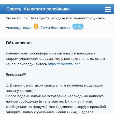
Советы бывалого релейщика
Вы не вошли.
Пожалуйста, войдите или зарегистрируйтесь.
Форум
2
1421
Активные темы
Темы без ответов
Правила
Поиск
Объявления
Регистрация
Коллеги хочу проинформировать новых и напомнить
Вход
старым участникам форума, что у нас также есть телеграм-
канал, присоединяйтесь
https://t.me/rzia_sbr
Архив
Внимание!!!
Почта
Поиск релейщика
1. В связи с наплывом спама в чате включена модерация
новых участников.
Видео РЗиА
После подачи заявки на вступление необходимо написать
личное сообщение (в телеграмме, ВК или в личных
Фотохостинг
сообщениях на форуме) мне (администратору) с просьбой
одобрить заявку с указанием имени (ника) и адреса
Телеграм