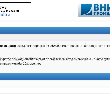
ссети центр
оклад инженера рза 1к 35500 а мастера рэс(любого отдела по т
журство в выходной оплачивают только в часы когда вызывают. а не когда сут
лачивают хотябы 25процентов