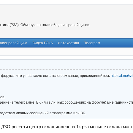
тики (РЗА). Обмену опытом и общению релейщиков.
оиск релейщика
Видео РЗиА
Фотохостинг
Телеграм
форума, что у нас также есть телеграм-канал, присоединяйтесь
https://t.me/r
ов.
ние (в телеграмме, ВК или в личных сообщениях на форуме) мне (администра
редствам личных сообщений в телеграмме или ВК.
 ДЗО россети центр оклад инженера 1к рза меньше оклада мас