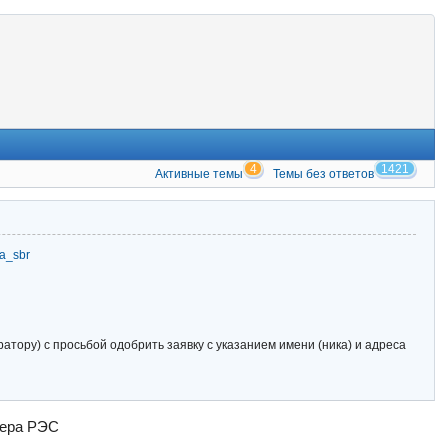
4
1421
Активные темы
Темы без ответов
zia_sbr
тору) с просьбой одобрить заявку с указанием имени (ника) и адреса
тера РЭС