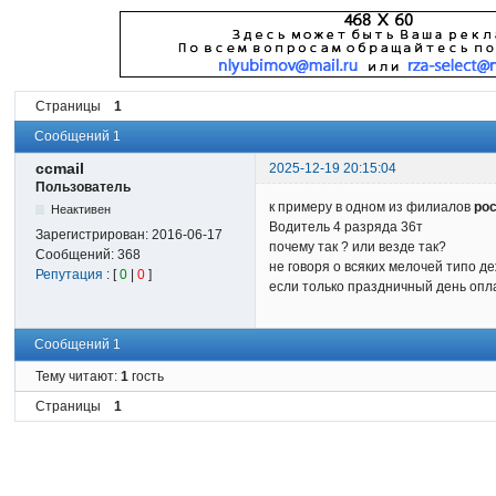
Страницы
1
Сообщений 1
ccmail
2025-12-19 20:15:04
Пользователь
к примеру в одном из филиалов
ро
Неактивен
Водитель 4 разряда 36т
Зарегистрирован:
2016-06-17
почему так ? или везде так?
Сообщений:
368
не говоря о всяких мелочей типо де
Репутация
: [
0
|
0
]
если только праздничный день оп
Сообщений 1
Тему читают:
1
гость
Страницы
1