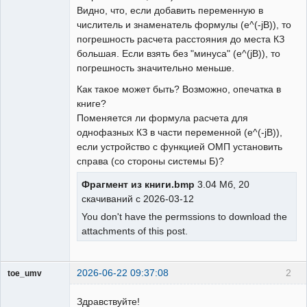
Видно, что, если добавить переменную в
числитель и знаменатель формулы (e^(-jB)), то
погрешность расчета расстояния до места КЗ
большая. Если взять без "минуса" (e^(jB)), то
погрешность значительно меньше.
Как такое может быть? Возможно, опечатка в
книге?
Поменяется ли формула расчета для
однофазных КЗ в части переменной (e^(-jB)),
если устройство с функцией ОМП установить
справа (со стороны системы Б)?
Фрагмент из книги.bmp
3.04 Мб, 20
скачиваний с 2026-03-12
You don't have the permssions to download the
attachments of this post.
2026-06-22 09:37:08
2
toe_umv
Пользователь
Здравствуйте!
Неактивен