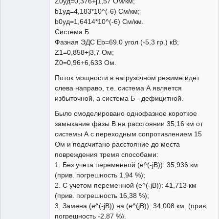
Z0уд=0,376+j1,57 Ом/км;
b1уд=4,183*10^(-6) См/км;
b0уд=1,6414*10^(-6) См/км.
Система Б
Фазная ЭДС Eb=69.0 угол (-5,3 гр.) кВ;
Z1=0,858+j3,7 Ом;
Z0=0,96+6,633 Ом.
Поток мощности в нагрузочном режиме идет
слева направо, т.е. система А является
избыточной, а система Б - дефицитной.
Было смоделировано однофазное короткое
замыкание фазы В на расстоянии 35,16 км от
системы А с переходным сопротивлением 15
Ом и подсчитано расстояние до места
повреждения тремя способами:
1. Без учета переменной (e^(-jB)): 35,936 км
(прив. погрешность 1,94 %);
2. С учетом переменной (e^(-jB)): 41,713 км
(прив. погрешность 16,38 %);
3. Замена (e^(-jB)) на (e^(jB)): 34,008 км. (прив.
погрешность -2,87 %).