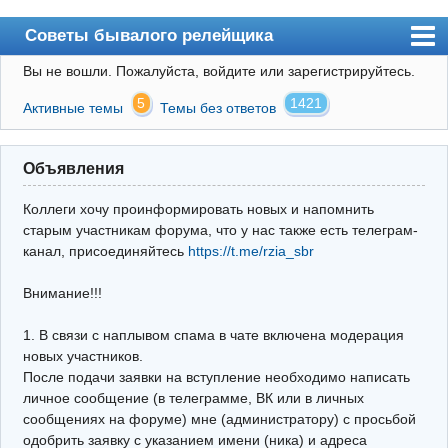
Советы бывалого релейщика
Вы не вошли.
Пожалуйста, войдите или зарегистрируйтесь.
Форум
5
1421
Активные темы
Темы без ответов
Правила
Поиск
Объявления
Регистрация
Коллеги хочу проинформировать новых и напомнить
Вход
старым участникам форума, что у нас также есть телеграм-
канал, присоединяйтесь
https://t.me/rzia_sbr
Архив
Внимание!!!
Почта
Поиск релейщика
1. В связи с наплывом спама в чате включена модерация
новых участников.
Видео РЗиА
После подачи заявки на вступление необходимо написать
личное сообщение (в телеграмме, ВК или в личных
Фотохостинг
сообщениях на форуме) мне (администратору) с просьбой
одобрить заявку с указанием имени (ника) и адреса
Телеграм