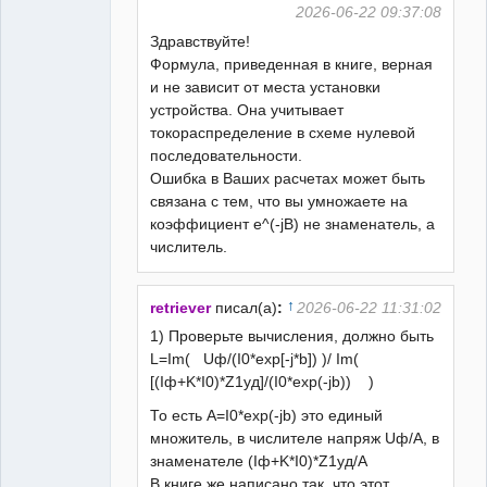
2026-06-22 09:37:08
Здравствуйте!
Формула, приведенная в книге, верная
и не зависит от места установки
устройства. Она учитывает
токораспределение в схеме нулевой
последовательности.
Ошибка в Ваших расчетах может быть
связана с тем, что вы умножаете на
коэффициент e^(-jB) не знаменатель, а
числитель.
↑
retriever
писал(а)
:
2026-06-22 11:31:02
1) Проверьте вычисления, должно быть
L=Im( Uф/(I0*exp[-j*b]) )/ Im(
[(Iф+K*I0)*Z1уд]/(I0*exp(-jb)) )
То есть А=I0*exp(-jb) это единый
множитель, в числителе напряж Uф/A, в
знаменателе (Iф+K*I0)*Z1уд/A
В книге же написано так, что этот