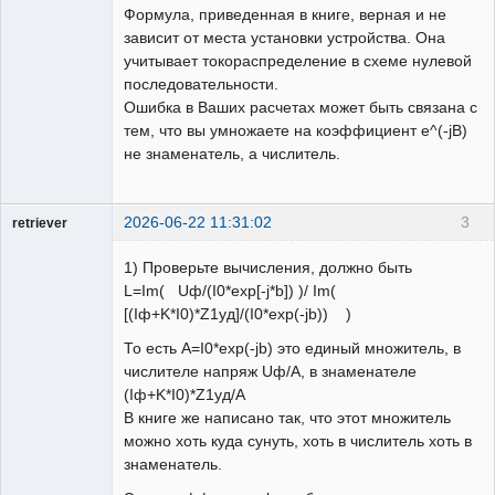
Формула, приведенная в книге, верная и не
зависит от места установки устройства. Она
учитывает токораспределение в схеме нулевой
последовательности.
Ошибка в Ваших расчетах может быть связана с
тем, что вы умножаете на коэффициент e^(-jB)
не знаменатель, а числитель.
2026-06-22 11:31:02
3
retriever
Пользователь
1) Проверьте вычисления, должно быть
Неактивен
L=Im( Uф/(I0*exp[-j*b]) )/ Im(
[(Iф+K*I0)*Z1уд]/(I0*exp(-jb)) )
То есть А=I0*exp(-jb) это единый множитель, в
числителе напряж Uф/A, в знаменателе
(Iф+K*I0)*Z1уд/A
В книге же написано так, что этот множитель
можно хоть куда сунуть, хоть в числитель хоть в
знаменатель.