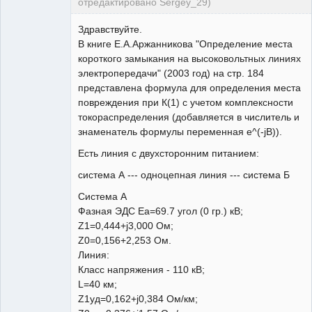
отредактировано Sergey_29)
Пользователь
Здравствуйте.
Неактивен
В книге Е.А.Аржанникова "Определение места
короткого замыкания на высоковольтных линиях
электропередачи" (2003 год) на стр. 184
представлена формула для определения места
повреждения при К(1) с учетом комплексности
токораспределения (добавляется в числитель и
знаменатель формулы переменная e^(-jB)).
Есть линия с двухсторонним питанием:
система А --- одноцепная линия --- система Б
Cистема А
Фазная ЭДС Ea=69.7 угол (0 гр.) кВ;
Z1=0,444+j3,000 Ом;
Z0=0,156+2,253 Ом.
Линия:
Класс напряжения - 110 кВ;
L=40 км;
Z1уд=0,162+j0,384 Ом/км;