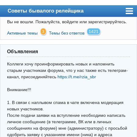
Советы бывалого релейщика
Вы не вошли.
Пожалуйста, войдите или зарегистрируйтесь.
Форум
3
1421
Активные темы
Темы без ответов
Правила
Поиск
Объявления
Регистрация
Коллеги хочу проинформировать новых и напомнить
Вход
старым участникам форума, что у нас также есть телеграм-
канал, присоединяйтесь
https://t.me/rzia_sbr
Архив
Внимание!!!
Почта
Поиск релейщика
1. В связи с наплывом спама в чате включена модерация
новых участников.
Видео РЗиА
После подачи заявки на вступление необходимо написать
личное сообщение (в телеграмме, ВК или в личных
Фотохостинг
сообщениях на форуме) мне (администратору) с просьбой
одобрить заявку с указанием имени (ника) и адреса
Телеграм