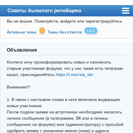
Советы бывалого релейщика
Вы не вошли.
Пожалуйста, войдите или зарегистрируйтесь.
Форум
2
1421
Активные темы
Темы без ответов
Правила
Поиск
Объявления
Регистрация
Коллеги хочу проинформировать новых и напомнить
Вход
старым участникам форума, что у нас также есть телеграм-
канал, присоединяйтесь
https://t.me/rzia_sbr
Архив
Внимание!!!
Почта
Поиск релейщика
1. В связи с наплывом спама в чате включена модерация
новых участников.
Видео РЗиА
После подачи заявки на вступление необходимо написать
личное сообщение (в телеграмме, ВК или в личных
Фотохостинг
сообщениях на форуме) мне (администратору) с просьбой
одобрить заявку с указанием имени (ника) и адреса
Телеграм