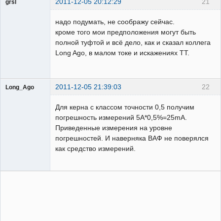
2011-12-05 20:12:29
21
grsl
Администратор
надо подумать, не соображу сейчас.
Неактивен
кроме того мои предположения могут быть
полной туфтой и всё дело, как и сказал коллега
Long Ago, в малом токе и искажениях ТТ.
2011-12-05 21:39:03
22
Long_Ago
Пользователь
Для керна с классом точности 0,5 получим
Неактивен
погрешность измерений 5А*0,5%=25mA.
Приведенные измерения на уровне
погрешностей. И наверняка ВАФ не поверялся
как средство измерений.