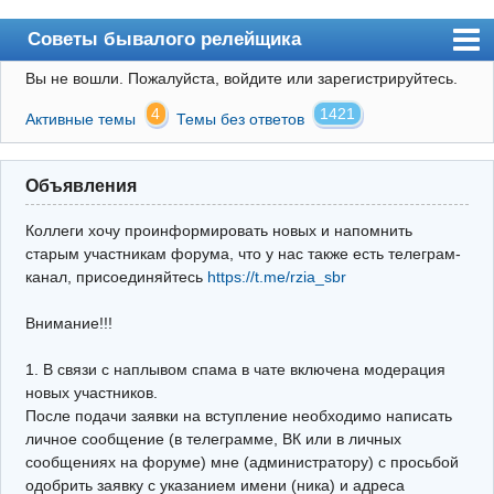
Советы бывалого релейщика
Вы не вошли.
Пожалуйста, войдите или зарегистрируйтесь.
Форум
4
1421
Активные темы
Темы без ответов
Правила
Поиск
Объявления
Регистрация
Коллеги хочу проинформировать новых и напомнить
Вход
старым участникам форума, что у нас также есть телеграм-
канал, присоединяйтесь
https://t.me/rzia_sbr
Архив
Внимание!!!
Почта
Поиск релейщика
1. В связи с наплывом спама в чате включена модерация
новых участников.
Видео РЗиА
После подачи заявки на вступление необходимо написать
личное сообщение (в телеграмме, ВК или в личных
Фотохостинг
сообщениях на форуме) мне (администратору) с просьбой
одобрить заявку с указанием имени (ника) и адреса
Телеграм