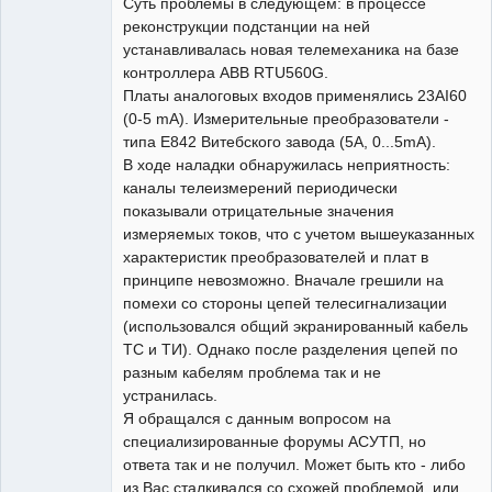
Суть проблемы в следующем: в процессе
Неактивен
реконструкции подстанции на ней
устанавливалась новая телемеханика на базе
контроллера ABB RTU560G.
Платы аналоговых входов применялись 23AI60
(0-5 mA). Измерительные преобразователи -
типа Е842 Витебского завода (5А, 0...5mA).
В ходе наладки обнаружилась неприятность:
каналы телеизмерений периодически
показывали отрицательные значения
измеряемых токов, что с учетом вышеуказанных
характеристик преобразователей и плат в
принципе невозможно. Вначале грешили на
помехи со стороны цепей телесигнализации
(использовался общий экранированный кабель
ТС и ТИ). Однако после разделения цепей по
разным кабелям проблема так и не
устранилась.
Я обращался с данным вопросом на
специализированные форумы АСУТП, но
ответа так и не получил. Может быть кто - либо
из Вас сталкивался со схожей проблемой, или