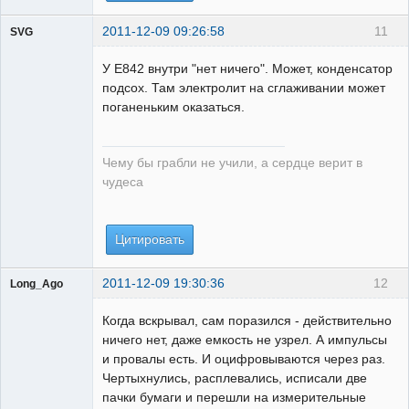
2011-12-09 09:26:58
11
SVG
У Е842 внутри "нет ничего". Может, конденсатор
подсох. Там электролит на сглаживании может
поганеньким оказаться.
guest
Неактивен
Чему бы грабли не учили, а сердце верит в
чудеса
Цитировать
2011-12-09 19:30:36
12
Long_Ago
Пользователь
Когда вскрывал, сам поразился - действительно
Неактивен
ничего нет, даже емкость не узрел. А импульсы
и провалы есть. И оцифровываются через раз.
Чертыхнулись, расплевались, исписали две
пачки бумаги и перешли на измерительные