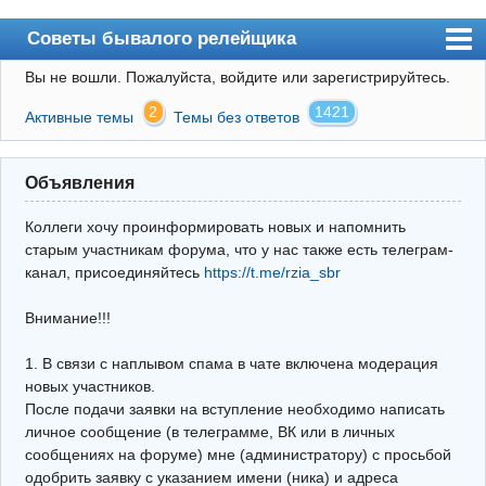
Советы бывалого релейщика
Вы не вошли.
Пожалуйста, войдите или зарегистрируйтесь.
Форум
2
1421
Активные темы
Темы без ответов
Правила
Поиск
Объявления
Регистрация
Коллеги хочу проинформировать новых и напомнить
Вход
старым участникам форума, что у нас также есть телеграм-
канал, присоединяйтесь
https://t.me/rzia_sbr
Архив
Внимание!!!
Почта
Поиск релейщика
1. В связи с наплывом спама в чате включена модерация
новых участников.
Видео РЗиА
После подачи заявки на вступление необходимо написать
личное сообщение (в телеграмме, ВК или в личных
Фотохостинг
сообщениях на форуме) мне (администратору) с просьбой
одобрить заявку с указанием имени (ника) и адреса
Телеграм