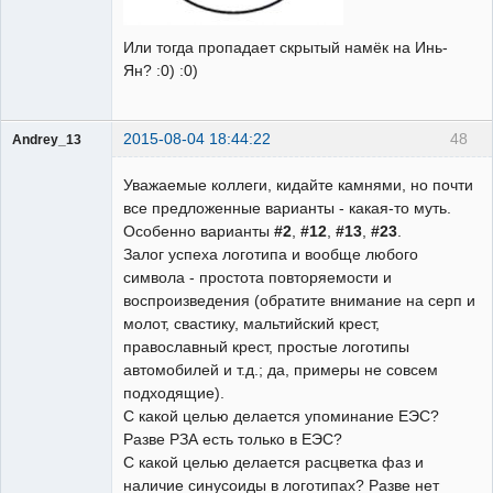
Или тогда пропадает скрытый намёк на Инь-
Ян? :0) :0)
2015-08-04 18:44:22
48
Andrey_13
Проектировщик
Уважаемые коллеги, кидайте камнями, но почти
Неактивен
все предложенные варианты - какая-то муть.
Особенно варианты
#2
,
#12
,
#13
,
#23
.
Залог успеха логотипа и вообще любого
символа - простота повторяемости и
воспроизведения (обратите внимание на серп и
молот, свастику, мальтийский крест,
православный крест, простые логотипы
автомобилей и т.д.; да, примеры не совсем
подходящие).
С какой целью делается упоминание ЕЭС?
Разве РЗА есть только в ЕЭС?
С какой целью делается расцветка фаз и
наличие синусоиды в логотипах? Разве нет