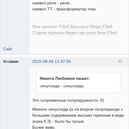
символ реле - реле;
символ ТТ - трансформатор тока
Мои проекты:
РЗиА Вконтакте
Ретро-РЗиА
Старые журналы
Видео про реле
Вики РЗиА
Сайт
2015-08-04 11:47:55
45
Уставкин
Пользователь
Неактивен
Никита Любимов пишет:
синусоида - синусоида;
Это сопряженные полуокружности :0)
Именно синусоида (а на втором полупериоде с
большим содержанием высших гармоник в виде
знака К.З) - было бы лучше.
Более живо.