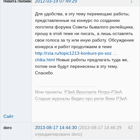
2012-03-19 07:49:29
1
Никита Любимов
Для удобства, в эту тему перемещаю работы,
представленные на конкурс по созданию
логотипа форума Советы бывалого релейщика,
прошу в этой теме не писать, а лишь оставлять
РЕЛЕктрик
свои голоса за ту или иную работу. Обсуждение
Неактивен
конкурса и работ продолжаем в теме
http://rzia.ru/topic1213-konkurs-po-soz …
chika.html
Новые работы предлагать туда же,
потом они будут перенесены в эту тему.
Спасибо
Мои проекты:
РЗиА Вконтакте
Ретро-РЗиА
Старые журналы
Видео про реле
Вики РЗиА
Сайт
2013-08-17 14:44:30
(2013-08-17 14:46:29
42
doro
отредактировано doro)
свободный