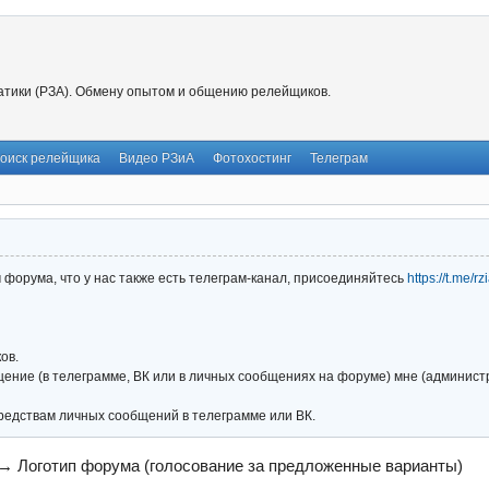
тики (РЗА). Обмену опытом и общению релейщиков.
оиск релейщика
Видео РЗиА
Фотохостинг
Телеграм
форума, что у нас также есть телеграм-канал, присоединяйтесь
https://t.me/r
ов.
ние (в телеграмме, ВК или в личных сообщениях на форуме) мне (администра
редствам личных сообщений в телеграмме или ВК.
→
Логотип форума (голосование за предложенные варианты)