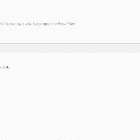
иА
Старые журналы
Видео про реле
Вики РЗиА
- 5 кБ