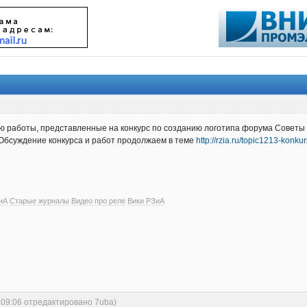
аю работы, представленные на конкурс по созданию логотипа форума Советы 
. Обсуждение конкурса и работ продолжаем в теме
http://rzia.ru/topic1213-konk
иА
Старые журналы
Видео про реле
Вики РЗиА
:09:06 отредактировано 7uba)