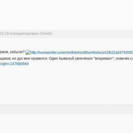
:02:18 отредактировано Dnestr)
ервом, забыли?
щиков, но дух мне нравился. Один бывалый увлечённо "впаривает", новичёк сл
pic/glrx-147680664