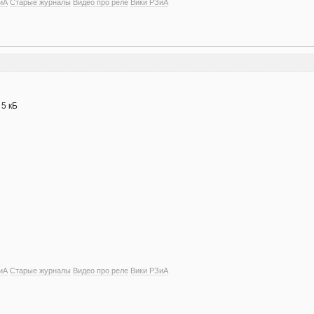
иА
Старые журналы
Видео про реле
Вики РЗиА
- 5 кБ
иА
Старые журналы
Видео про реле
Вики РЗиА