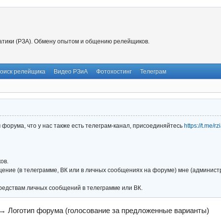
тики (РЗА). Обмену опытом и общению релейщиков.
оиск релейщика
Видео РЗиА
Фотохостинг
Телеграм
форума, что у нас также есть телеграм-канал, присоединяйтесь
https://t.me/r
ов.
ние (в телеграмме, ВК или в личных сообщениях на форуме) мне (администра
редствам личных сообщений в телеграмме или ВК.
→
Логотип форума (голосование за предложенные варианты)