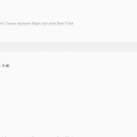
иА
Старые журналы
Видео про реле
Вики РЗиА
- 5 кБ