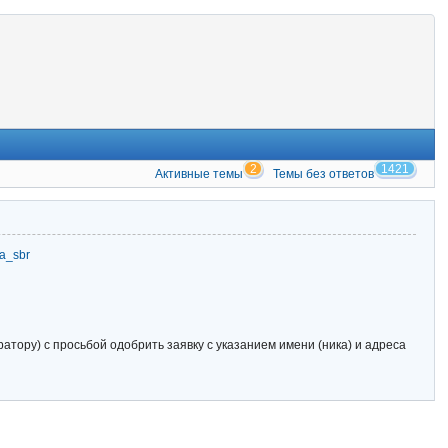
2
1421
Активные темы
Темы без ответов
zia_sbr
тору) с просьбой одобрить заявку с указанием имени (ника) и адреса