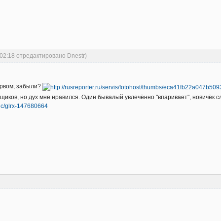
:02:18 отредактировано Dnestr)
ервом, забыли?
щиков, но дух мне нравился. Один бывалый увлечённо "впаривает", новичёк сл
pic/glrx-147680664