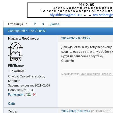
Страницы
1
2
3
Далее
Сообщений с 1 по 20 из 51
Никита Любимов
2012-03-19 07:49:29
Для удобства, в эту тему перемещ
свои голоса за ту или иную работу
будут перенесены в эту тему.
Спасибо
РЕЛЕктрик
Неактивен
Мои проекты:
РЗиА Вконтакте
Ретро-РЗ
Откуда:
Санкт-Петербург,
Колпино
Зарегистрирован:
2011-01-07
Сообщений:
3,138
Репутация
: [
21
|
0
]
Сайт
7uba
2012-03-08 10:02:47
(2012-03-08 10