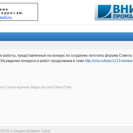
аю работы, представленные на конкурс по созданию логотипа форума Советы 
. Обсуждение конкурса и работ продолжаем в теме
http://rzia.ru/topic1213-konk
иА
Старые журналы
Видео про реле
Вики РЗиА
:09:06 отредактировано 7uba)