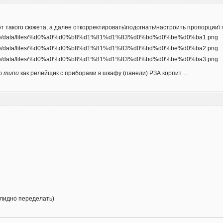
 вот такого сюжета, а далее откорректировать\подогнать\настроить пропорции\
то
типо
как релейщик с приборами в шкафу (панели) РЗА корпит ...
солидно переделать)