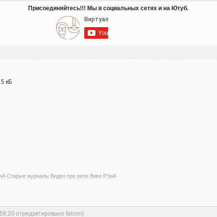
Присоединяйтесь!!! Мы в социальных сетях и на Ютуб.
- 5 кБ
иА
Старые журналы
Видео про реле
Вики РЗиА
:58:20 отредактировано falcon)