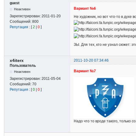
guest
Вариант №6
Неактивен
Зарегистрирован:
2011-01-20
Не художник, но вот что-то в духе
Сообщений:
800
Репутация
: [
2
|
0
]
ЗЫ. Для тех, кто не узнал сюжет: э
x4iterx
2011-10-20 07:34:46
Пользователь
Вариант №7
Неактивен
Зарегистрирован:
2011-05-04
Сообщений:
70
Репутация
: [
0
|
0
]
Надо что то вроде такого, только 