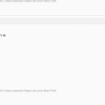
иА
Старые журналы
Видео про реле
Вики РЗиА
- 5 кБ
иА
Старые журналы
Видео про реле
Вики РЗиА