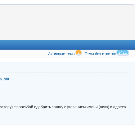
2
1421
Активные темы
Темы без ответов
zia_sbr
тору) с просьбой одобрить заявку с указанием имени (ника) и адреса