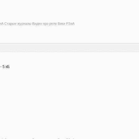
иА
Старые журналы
Видео про реле
Вики РЗиА
- 5 кБ