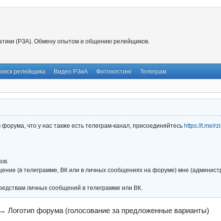
тики (РЗА). Обмену опытом и общению релейщиков.
оиск релейщика
Видео РЗиА
Фотохостинг
Телеграм
форума, что у нас также есть телеграм-канал, присоединяйтесь
https://t.me/r
ов.
ние (в телеграмме, ВК или в личных сообщениях на форуме) мне (администра
редствам личных сообщений в телеграмме или ВК.
→
Логотип форума (голосование за предложенные варианты)