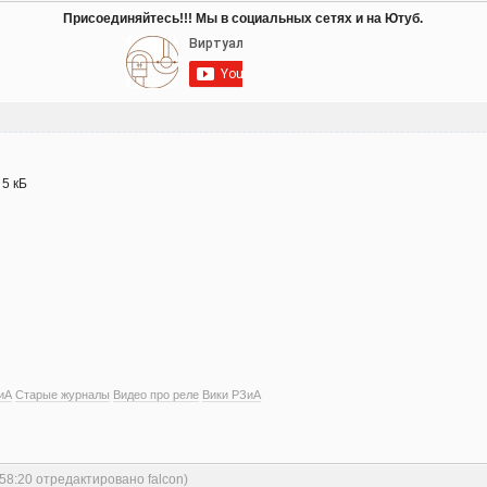
Присоединяйтесь!!! Мы в социальных сетях и на Ютуб.
- 5 кБ
иА
Старые журналы
Видео про реле
Вики РЗиА
:58:20 отредактировано falcon)