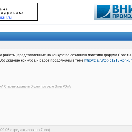
аю работы, представленные на конкурс по созданию логотипа форума Советы 
. Обсуждение конкурса и работ продолжаем в теме
http://rzia.ru/topic1213-konk
иА
Старые журналы
Видео про реле
Вики РЗиА
:09:06 отредактировано 7uba)