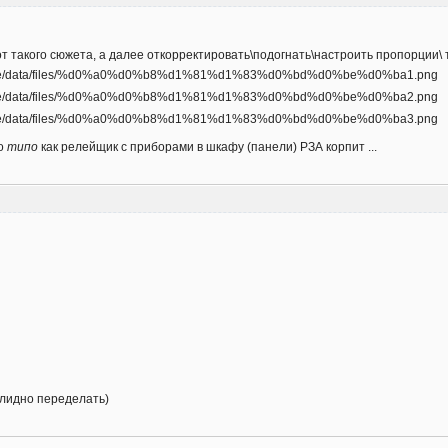
 вот такого сюжета, а далее откорректировать\подогнать\настроить пропорции\
то
типо
как релейщик с приборами в шкафу (панели) РЗА корпит ...
солидно переделать)