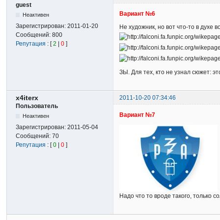
guest
Вариант №6
Неактивен
Зарегистрирован:
2011-01-20
Не художник, но вот что-то в духе
Сообщений:
800
Репутация
: [
2
|
0
]
ЗЫ. Для тех, кто не узнал сюжет: э
x4iterx
2011-10-20 07:34:46
Пользователь
Вариант №7
Неактивен
Зарегистрирован:
2011-05-04
Сообщений:
70
Репутация
: [
0
|
0
]
Надо что то вроде такого, только 