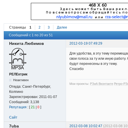
Страницы
1
2
3
Далее
Сообщений с 1 по 20 из 51
Никита Любимов
2012-03-19 07:49:29
Для удобства, в эту тему перемещ
свои голоса за ту или иную работу
будут перенесены в эту тему.
Спасибо
РЕЛЕктрик
Неактивен
Мои проекты:
РЗиА Вконтакте
Ретро-РЗ
Откуда:
Санкт-Петербург,
Колпино
Зарегистрирован:
2011-01-07
Сообщений:
3,138
Репутация
: [
21
|
0
]
Сайт
7uba
2012-03-08 10:02:47
(2012-03-08 10