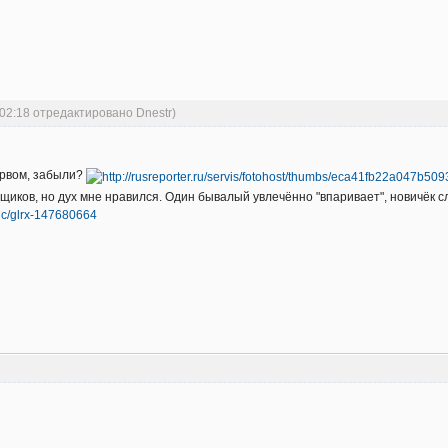
:02:18 отредактировано Dnestr)
ервом, забыли?
щиков, но дух мне нравился. Один бывалый увлечённо "впаривает", новичёк сл
pic/glrx-147680664