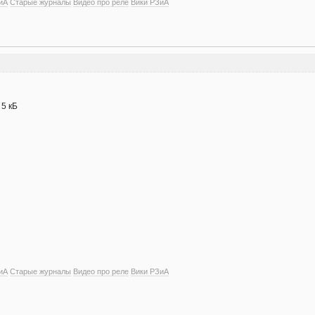
иА
Старые журналы
Видео про реле
Вики РЗиА
- 5 кБ
иА
Старые журналы
Видео про реле
Вики РЗиА