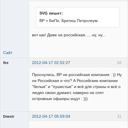
SVG пишет:
ВР = БиПи, Бритиш Петролеум
Пользователь
Неактивен
вот как! Даже не российская......ну, ну...
Сайт
2012-04-17 02:52:27
10
fire
Пользователь
Проснулись, BP не российская компания : )) Ну
Неактивен
не Российская и что? А Российские компании
"белые" и "пушистые" и всё для страны и всё о
людях своих думают, наверно не спят
островные офшоры ищут : )))
2012-04-17 05:59:04
11
Dnestr