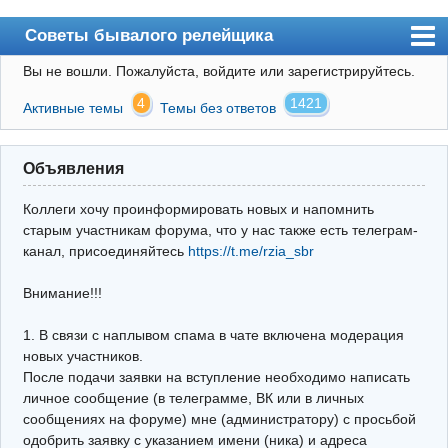
Советы бывалого релейщика
Вы не вошли.
Пожалуйста, войдите или зарегистрируйтесь.
Форум
4
1421
Активные темы
Темы без ответов
Правила
Поиск
Объявления
Регистрация
Коллеги хочу проинформировать новых и напомнить
Вход
старым участникам форума, что у нас также есть телеграм-
канал, присоединяйтесь
https://t.me/rzia_sbr
Архив
Внимание!!!
Почта
Поиск релейщика
1. В связи с наплывом спама в чате включена модерация
новых участников.
Видео РЗиА
После подачи заявки на вступление необходимо написать
личное сообщение (в телеграмме, ВК или в личных
Фотохостинг
сообщениях на форуме) мне (администратору) с просьбой
одобрить заявку с указанием имени (ника) и адреса
Телеграм