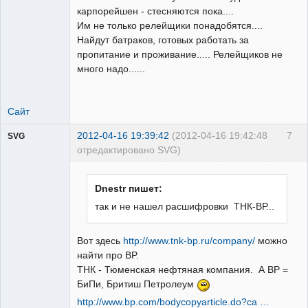
Неактивен
карпорейшен - стесняются пока....
Им не только релейщики понадобятся....
Найдут батраков, готовых работать за
пропитание и проживание..... Релейщиков не
много надо......
Сайт
2012-04-16 19:39:42
(2012-04-16 19:42:48
7
SVG
отредактировано SVG)
Dnestr пишет:
так и не нашел расшифровки ТНК-ВР...
guest
Вот здесь
http://www.tnk-bp.ru/company/
можно
Неактивен
найти про BP.
ТНК - Тюменская нефтяная компания. А ВР =
БиПи, Бритиш Петролеум
http://www.bp.com/bodycopyarticle.do?ca …