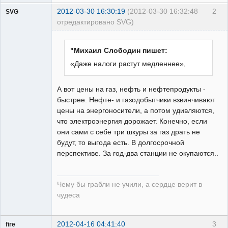
2012-03-30 16:30:19
(2012-03-30 16:32:48
2
SVG
отредактировано SVG)
"Михаил Слободин пишет:
«Даже налоги растут медленнее»,
guest
А вот цены на газ, нефть и нефтепродукты -
Неактивен
быстрее. Нефте- и газодобытчики взвинчивают
цены на энергоносители, а потом удивляются,
что электроэнергия дорожает. Конечно, если
они сами с себе три шкуры за газ драть не
будут, то выгода есть. В долгосрочной
перспективе. За год-два станции не окупаются..
Чему бы грабли не учили, а сердце верит в
чудеса
2012-04-16 04:41:40
3
fire