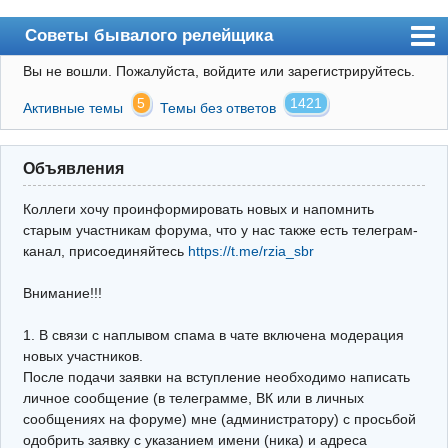
Советы бывалого релейщика
Вы не вошли.
Пожалуйста, войдите или зарегистрируйтесь.
Форум
5
1421
Активные темы
Темы без ответов
Правила
Поиск
Объявления
Регистрация
Коллеги хочу проинформировать новых и напомнить
Вход
старым участникам форума, что у нас также есть телеграм-
канал, присоединяйтесь
https://t.me/rzia_sbr
Архив
Внимание!!!
Почта
Поиск релейщика
1. В связи с наплывом спама в чате включена модерация
новых участников.
Видео РЗиА
После подачи заявки на вступление необходимо написать
личное сообщение (в телеграмме, ВК или в личных
Фотохостинг
сообщениях на форуме) мне (администратору) с просьбой
одобрить заявку с указанием имени (ника) и адреса
Телеграм