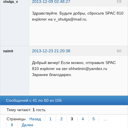
2013-12-09 02:48:27
59
shulga_v
Пользователь
Здравствуйте. Будьте добры, сбросьте SPAC 810
Неактивен
explorer на v_shulga@mail.ru.
2013-12-23 21:20:38
60
naimit
Пользователь
Добрый вечер! Если можно, отправьте SPAC
Неактивен
810 explorer на ser-shhetinin@yandex.ru
Заранее благодарен.
Сообщений с 41 по 60 из 156
Тему читают:
1
гость
Страницы
Назад
1
2
3
4
5
…
8
Далее