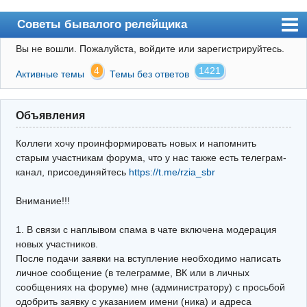
Советы бывалого релейщика
Вы не вошли.
Пожалуйста, войдите или зарегистрируйтесь.
Форум
4
1421
Активные темы
Темы без ответов
Правила
Поиск
Объявления
Регистрация
Коллеги хочу проинформировать новых и напомнить
Вход
старым участникам форума, что у нас также есть телеграм-
канал, присоединяйтесь
https://t.me/rzia_sbr
Архив
Внимание!!!
Почта
Поиск релейщика
1. В связи с наплывом спама в чате включена модерация
новых участников.
Видео РЗиА
После подачи заявки на вступление необходимо написать
личное сообщение (в телеграмме, ВК или в личных
Фотохостинг
сообщениях на форуме) мне (администратору) с просьбой
одобрить заявку с указанием имени (ника) и адреса
Телеграм