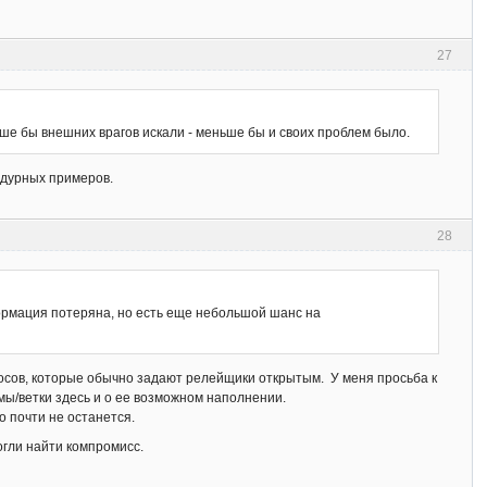
27
ьше бы внешних врагов искали - меньше бы и своих проблем было.
х дурных примеров.
28
нформация потеряна, но есть еще небольшой шанс на
осов, которые обычно задают релейщики открытым. У меня просьба к
мы/ветки здесь и о ее возможном наполнении.
о почти не останется.
огли найти компромисс.