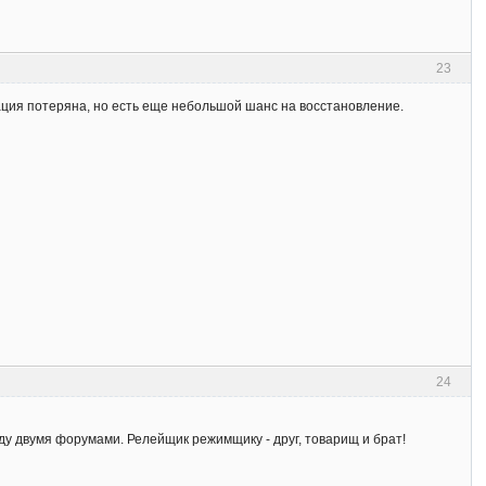
23
рмация потеряна, но есть еще небольшой шанс на восстановление.
24
ду двумя форумами. Релейщик режимщику - друг, товарищ и брат!