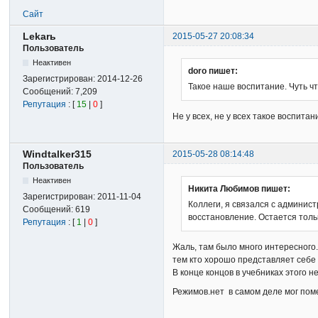
Сайт
Lekarь
2015-05-27 20:08:34
Пользователь
Неактивен
doro пишет:
Зарегистрирован:
2014-12-26
Такое наше воспитание. Чуть ч
Сообщений:
7,209
Репутация
: [
15
|
0
]
Не у всех, не у всех такое воспита
Windtalker315
2015-05-28 08:14:48
Пользователь
Неактивен
Никита Любимов пишет:
Зарегистрирован:
2011-11-04
Коллеги, я связался с админис
Сообщений:
619
восстановление. Остается толь
Репутация
: [
1
|
0
]
Жаль, там было много интересного
тем кто хорошо представляет себе
В конце концов в учебниках этого 
Режимов.нет в самом деле мог поме