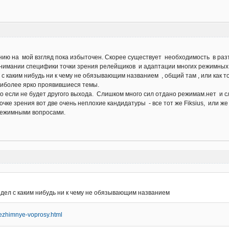
ию на мой взгляд пока избыточен. Скорее существует необходимость в разъ
онимании специфики точки зрения релейщиков и адаптации многих режимных
с каким нибудь ни к чему не обязывающим названием , общий там , или как то 
аиболее ярко проявившиеся темы.
ко если не будет другого выхода. Слишком много сил отдано режимам.нет и 
очке зрения вот две очень неплохие кандидатуры - все тот же Fiksius, или ж
режимными вопросами.
дел с каким нибудь ни к чему не обязывающим названием
-rezhimnye-voprosy.html