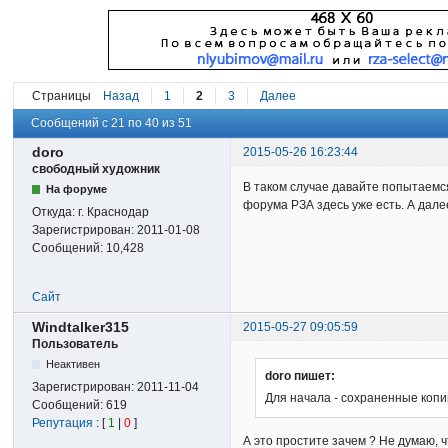
Страницы
Назад
1
2
3
Далее
Сообщений с 21 по 40 из 51
doro
2015-05-26 16:23:44
свободный художник
В таком случае давайте попытаемс
На форуме
форума РЗА здесь уже есть. А дале
Откуда:
г. Краснодар
Зарегистрирован:
2011-01-08
Сообщений:
10,428
Сайт
Windtalker315
2015-05-27 09:05:59
Пользователь
Неактивен
doro пишет:
Зарегистрирован:
2011-11-04
Для начала - сохраненные коп
Сообщений:
619
Репутация
: [
1
|
0
]
А это простите зачем ? Не думаю,