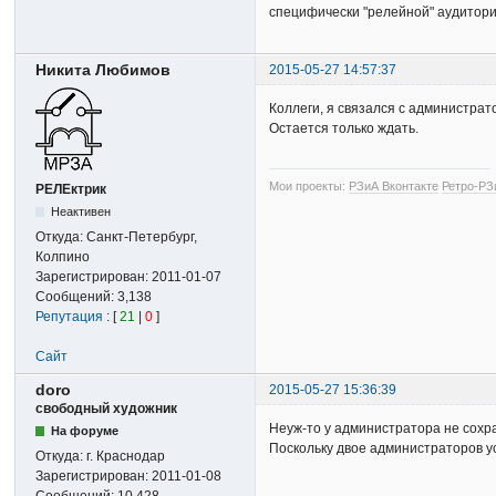
специфически "релейной" аудитор
Никита Любимов
2015-05-27 14:57:37
Коллеги, я связался с администрат
Остается только ждать.
Мои проекты:
РЗиА Вконтакте
Ретро-РЗ
РЕЛЕктрик
Неактивен
Откуда:
Санкт-Петербург,
Колпино
Зарегистрирован:
2011-01-07
Сообщений:
3,138
Репутация
: [
21
|
0
]
Сайт
doro
2015-05-27 15:36:39
свободный художник
Неуж-то у администратора не сохр
На форуме
Поскольку двое администраторов у
Откуда:
г. Краснодар
Зарегистрирован:
2011-01-08