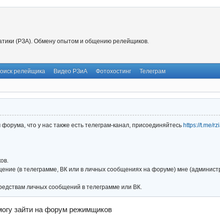
тики (РЗА). Обмену опытом и общению релейщиков.
оиск релейщика
Видео РЗиА
Фотохостинг
Телеграм
форума, что у нас также есть телеграм-канал, присоединяйтесь
https://t.me/r
ов.
ние (в телеграмме, ВК или в личных сообщениях на форуме) мне (администра
редствам личных сообщений в телеграмме или ВК.
могу зайти на форум режимщиков