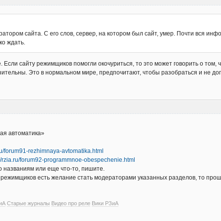
тратором сайта. С его слов, сервер, на котором был сайт, умер. Почти вся и
ко ждать.
. Если сайту режимщиков помогли окочуриться, то это может говорить о том, ч
зительны. Это в нормальном мире, предпочитают, чтобы разобраться и не доп
ая автоматика»
a.ru/forum91-rezhimnaya-avtomatika.html
://rzia.ru/forum92-programmnoe-obespechenie.html
о названиям или еще что-то, пишите.
з режимщиков есть желание стать модераторами указанных разделов, то прош
иА
Старые журналы
Видео про реле
Вики РЗиА