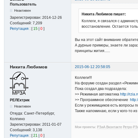
Пользователь
Неактивен
Никита Любимов пишет:
Зарегистрирован:
2014-12-26
Коллеги, я связался с админис
Сообщений:
7,209
восстановление. Остается толь
Репутация
: [
15
|
0
]
Вы на этот сайт внимание обратите
А дурные примеры, знаете ли зара
принципы жития......
Никита Любимов
2015-06-12 20:58:05
Коллеги!!!
На форуме создан раздел «Режимн
Пока создал два подраздела:
>> Режимная автоматика
http://rzi
>> Программное обеспечение
http
РЕЛЕктрик
Если у режимщиков есть вопросы п
Неактивен
Также напоминаю, если у кого-то и
Откуда:
Санкт-Петербург,
Колпино
Зарегистрирован:
2011-01-07
Мои проекты:
РЗиА Вконтакте
Ретро-РЗ
Сообщений:
3,138
Репутация
: [
21
|
0
]