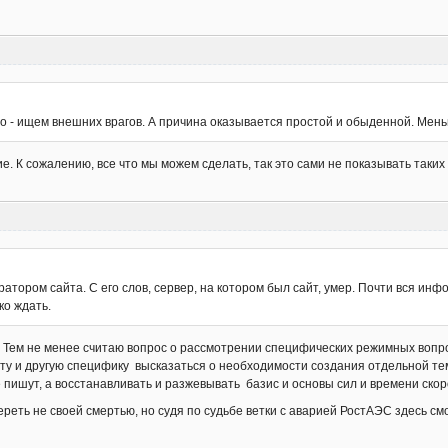
то - ищем внешних врагов. А причина оказывается простой и обыденной. Мен
ние. К сожалению, все что мы можем сделать, так это сами не показывать таки
тратором сайта. С его слов, сервер, на котором был сайт, умер. Почти вся и
ко ждать.
. Тем не менее считаю вопрос о рассмотрении специфических режимных вопр
 ту и другую специфику высказаться о необходимости создания отдельной те
не пишут, а восстанавливать и разжевывать базис и основы сил и времени скор
реть не своей смертью, но судя по судьбе ветки с аварией РостАЭС здесь см