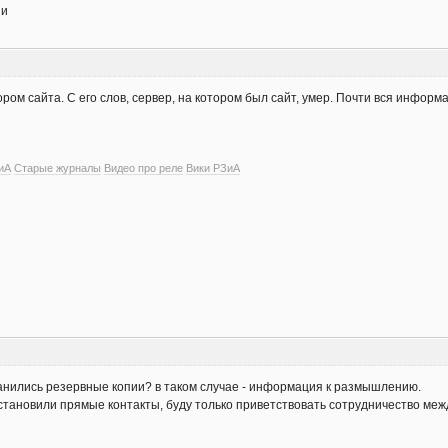
ии
ором сайта. С его слов, сервер, на котором был сайт, умер. Почти вся инфо
иА
Старые журналы
Видео про реле
Вики РЗиА
анились резервные копии? в таком случае - информация к размышлению.
становили прямые контакты, буду только приветствовать сотрудничество меж