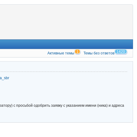
1
1420
Активные темы
Темы без ответов
zia_sbr
тору) с просьбой одобрить заявку с указанием имени (ника) и адреса