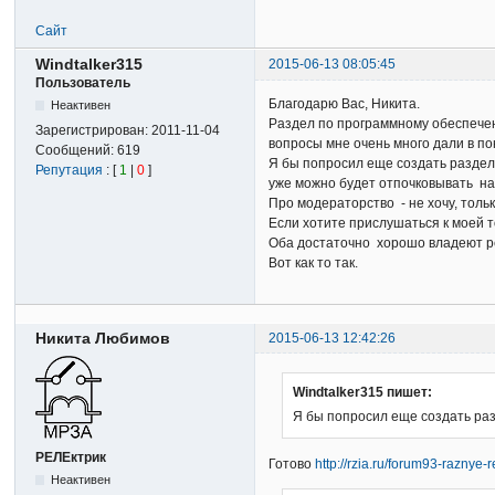
Сайт
Windtalker315
2015-06-13 08:05:45
Пользователь
Благодарю Вас, Никита.
Неактивен
Раздел по программному обеспечен
Зарегистрирован:
2011-11-04
вопросы мне очень много дали в п
Сообщений:
619
Я бы попросил еще создать раздел 
Репутация
: [
1
|
0
]
уже можно будет отпочковывать н
Про модераторство - не хочу, толь
Если хотите прислушаться к моей т
Оба достаточно хорошо владеют 
Вот как то так.
Никита Любимов
2015-06-13 12:42:26
Windtalker315 пишет:
Я бы попросил еще создать раз
РЕЛЕктрик
Готово
http://rzia.ru/forum93-raznye
Неактивен