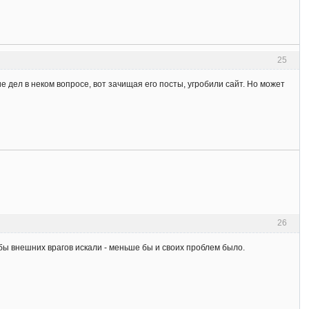
25
 дел в неком вопросе, вот зачищая его посты, угробили сайт. Но может
26
бы внешних врагов искали - меньше бы и своих проблем было.