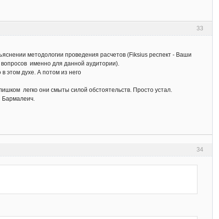
33
яснении методологии проведения расчетов (Fiksius респект - Ваши
 вопросов именно для данной аудитории).
в этом духе. А потом из него
слишком легко они смыты силой обстоятельств. Просто устал.
е Бармалеич.
34