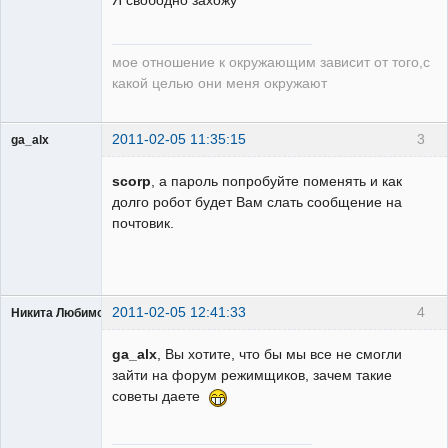
Я свободно захожу
Неактивен
мое отношение к окружающим зависит от того,с
какой целью они меня окружают
2011-02-05 11:35:15
3
ga_alx
Пользователь
scorp
, а пароль попробуйте поменять и как
Неактивен
долго робот будет Вам слать сообщение на
почтовик.
2011-02-05 12:41:33
4
Никита Любимов
ga_alx
, Вы хотите, что бы мы все не смогли
зайти на форум режимщиков, зачем такие
советы даете
РЕЛЕктрик
Неактивен