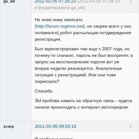
2011-02-05 07:25:23
(2011-02-05 07:56:23
1
ga_alx
отредактировано ga_alx)
Пользователь
Не знаю кому написать
Неактивен
(
http://forum.regimov.net
), но скорее всего у них
поламался) робот рассыльщик потдверждения
регистрации.
Был зарегистрирован там еще с 2007 года, но
почему-то сначало, пароль не был воспринят, а
запрос на восстановление пароля вот уж
вторую неделю реализуется. Аналогичная
ситуация с регистрацией. Или они тоже
переехали?
Спасибо.
ЗЫ пробова нажать на обратную связь - чудеса
начали происходить с интернет-эксплорером.
2011-02-05 09:03:10
2
scorp
pensioner