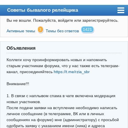
Советы бывалого релейщика
Вы не вошли.
Пожалуйста, войдите или зарегистрируйтесь.
Форум
3
1421
Активные темы
Темы без ответов
Правила
Поиск
Объявления
Регистрация
Коллеги хочу проинформировать новых и напомнить
Вход
старым участникам форума, что у нас также есть телеграм-
канал, присоединяйтесь
https://t.me/rzia_sbr
Архив
Внимание!!!
Почта
Поиск релейщика
1. В связи с наплывом спама в чате включена модерация
новых участников.
Видео РЗиА
После подачи заявки на вступление необходимо написать
личное сообщение (в телеграмме, ВК или в личных
Фотохостинг
сообщениях на форуме) мне (администратору) с просьбой
одобрить заявку с указанием имени (ника) и адреса
Телеграм