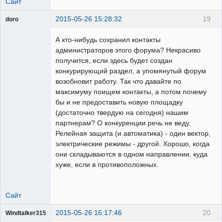
Сайт
2015-05-26 15:28:32
19
doro
свободный
художник
А кто-нибудь сохранил контакты
Неактивен
администраторов этого форума? Некрасиво
получится, если здесь будет создан
конкурирующий раздел, а упомянутый форум
возобновит работу. Так что давайте по
максимуму поищем контакты, а потом почему
бы и не предоставить новую площадку
(достаточно твердую на сегодня) нашим
партнерам? О конкуренции речь не веду.
Релейная защита (и автоматика) - один вектор,
электрические режимы - другой. Хорошо, когда
они складываются в одном направлении, куда
хуже, если в противоположных.
Сайт
2015-05-26 16:17:46
20
Windtalker315
Пользователь