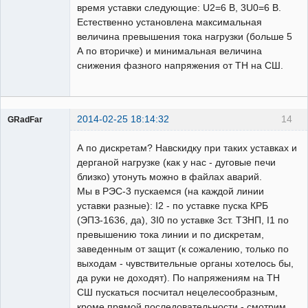
время уставки следующие: U2=6 В, 3U0=6 В.
Естественно установлена максимальная
величина превышения тока нагрузки (больше 5
А по вторичке) и минимальная величина
снижения фазного напряжения от ТН на СШ.
2014-02-25 18:14:32
14
GRadFar
А по дискретам? Навскидку при таких уставках и
дерганой нагрузке (как у нас - дуговые печи
близко) утонуть можно в файлах аварий.
УЖЕ
Мы в РЭС-3 пускаемся (на каждой линии
пенсионер!
уставки разные): I2 - по уставке пуска КРБ
Неактивен
(ЭПЗ-1636, да), 3I0 по уставке 3ст. ТЗНП, I1 по
превышению тока линии и по дискретам,
заведенным от защит (к сожалению, только по
выходам - чувствительные органы хотелось бы,
да руки не доходят). По напряжениям на ТН
СШ пускаться посчитал нецелесообразным,
кроме прямой последовательности - смотрим