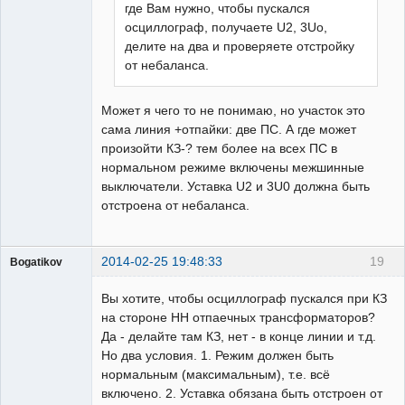
где Вам нужно, чтобы пускался
осциллограф, получаете U2, 3Uо,
делите на два и проверяете отстройку
от небаланса.
Может я чего то не понимаю, но участок это
сама линия +отпайки: две ПС. А где может
произойти КЗ-? тем более на всех ПС в
нормальном режиме включены межшинные
выключатели. Уставка U2 и 3U0 должна быть
отстроена от небаланса.
2014-02-25 19:48:33
19
Bogatikov
Пользователь
Вы хотите, чтобы осциллограф пускался при КЗ
Неактивен
на стороне НН отпаечных трансформаторов?
Да - делайте там КЗ, нет - в конце линии и т.д.
Но два условия. 1. Режим должен быть
нормальным (максимальным), т.е. всё
включено. 2. Уставка обязана быть отстроен от