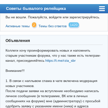
Советы бывалого релейщика
Вы не вошли.
Пожалуйста, войдите или зарегистрируйтесь.
Форум
2
1420
Активные темы
Темы без ответов
Правила
Поиск
Объявления
Регистрация
Коллеги хочу проинформировать новых и напомнить
Вход
старым участникам форума, что у нас также есть телеграм-
канал, присоединяйтесь
https://t.me/rzia_sbr
Архив
Внимание!!!
Почта
Поиск релейщика
1. В связи с наплывом спама в чате включена модерация
новых участников.
Видео РЗиА
После подачи заявки на вступление необходимо написать
личное сообщение (в телеграмме, ВК или в личных
Фотохостинг
сообщениях на форуме) мне (администратору) с просьбой
одобрить заявку с указанием имени (ника) и адреса
Телеграм