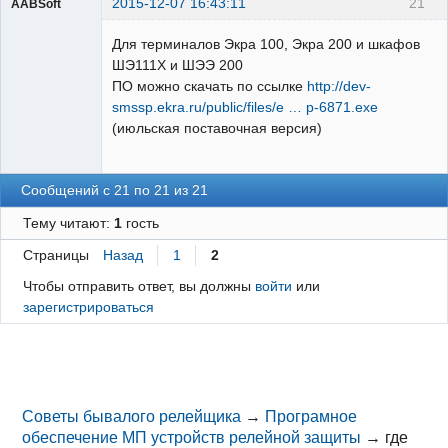
2015-12-07 16:43:11
21
AABSoft
Пользователь
Для терминалов Экра 100, Экра 200 и шкафов
Неактивен
ШЭ111Х и ШЭЭ 200
ПО можно скачать по ссылке
http://dev-
smssp.ekra.ru/public/files/e … p-6871.exe
(июльская поставочная версия)
Сообщений с 21 по 21 из 21
Тему читают:
1
гость
Страницы
Назад
1
2
Чтобы отправить ответ, вы должны
войти
или
зарегистрироваться
Советы бывалого релейщика
→
Програмное
обеспечение МП устройств релейной защиты
→
где