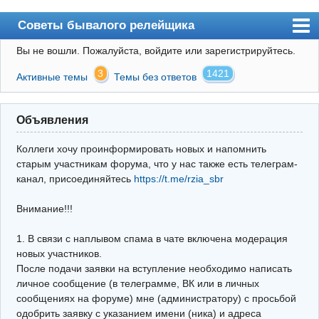
Советы бывалого релейщика
Вы не вошли.
Пожалуйста, войдите или зарегистрируйтесь.
Форум
3
1421
Активные темы
Темы без ответов
Правила
Поиск
Объявления
Регистрация
Коллеги хочу проинформировать новых и напомнить
Вход
старым участникам форума, что у нас также есть телеграм-
канал, присоединяйтесь
https://t.me/rzia_sbr
Архив
Внимание!!!
Почта
Поиск релейщика
1. В связи с наплывом спама в чате включена модерация
новых участников.
Видео РЗиА
После подачи заявки на вступление необходимо написать
личное сообщение (в телеграмме, ВК или в личных
Фотохостинг
сообщениях на форуме) мне (администратору) с просьбой
одобрить заявку с указанием имени (ника) и адреса
Телеграм