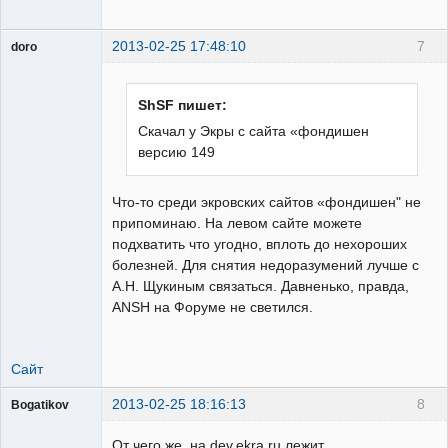
2013-02-25 17:48:10
7
doro
свободный
художник
Неактивен
ShSF пишет:
Скачал у Экры с сайта «фондишен
версию 149
Что-то среди экровских сайтов «фондишен" не
припоминаю. На левом сайте можете
подхватить что угодно, вплоть до нехороших
болезней. Для снятия недоразумений лучше с
А.Н. Щукиным связаться. Давненько, правда,
ANSH на Форуме не светился.
Сайт
2013-02-25 18:16:13
8
Bogatikov
Пользователь
От чего же, на dev.ekra.ru лежит
Неактивен