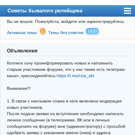
Советы бывалого релейщика
Вы не вошли.
Пожалуйста, войдите или зарегистрируйтесь.
Форум
1
1420
Активные темы
Темы без ответов
Правила
Поиск
Объявления
Регистрация
Коллеги хочу проинформировать новых и напомнить
Вход
старым участникам форума, что у нас также есть телеграм-
канал, присоединяйтесь
https://t.me/rzia_sbr
Архив
Внимание!!!
Почта
Поиск релейщика
1. В связи с наплывом спама в чате включена модерация
новых участников.
Видео РЗиА
После подачи заявки на вступление необходимо написать
личное сообщение (в телеграмме, ВК или в личных
Фотохостинг
сообщениях на форуме) мне (администратору) с просьбой
одобрить заявку с указанием имени (ника) и адреса
Телеграм