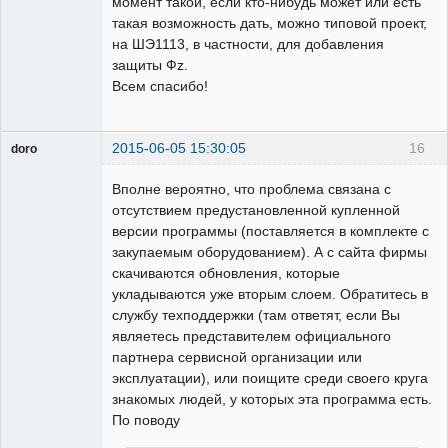
момент такой, если кто-нибудь может или есть
такая возможность дать, можно типовой проект,
на ШЭ1113, в частности, для добавления
защиты Фz.
Всем спасибо!
2015-06-05 15:30:05
16
doro
свободный
художник
Вполне вероятно, что проблема связана с
Неактивен
отсутствием предустановленной купленной
версии программы (поставляется в комплекте с
закупаемым оборудованием). А с сайта фирмы
скачиваются обновления, которые
укладываются уже вторым слоем. Обратитесь в
службу техподдержки (там ответят, если Вы
являетесь представителем официального
партнера сервисной организации или
эксплуатации), или поищите среди своего круга
знакомых людей, у которых эта программа есть.
По поводу