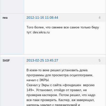
2012-11-16 11:08:44
4
nea
Пользователь
Того более, что свежее все самое только беру
Неактивен
тут: dev.ekra.ru
2013-02-25 13:45:27
5
ShSF
В коем-то веке решил установить дома
Пользователь
программы для просмотра осциллограмм,
Неактивен
начал с ЭКРЫ.
Скачал у Экры с сайта «фондишен версию
149». Установил, отойдя от правил, не
проверив каспером. Потом решил, что надо
все-таки проверить. Каспер, аж заверещал,
напрочь удалил с перезагрузкой и