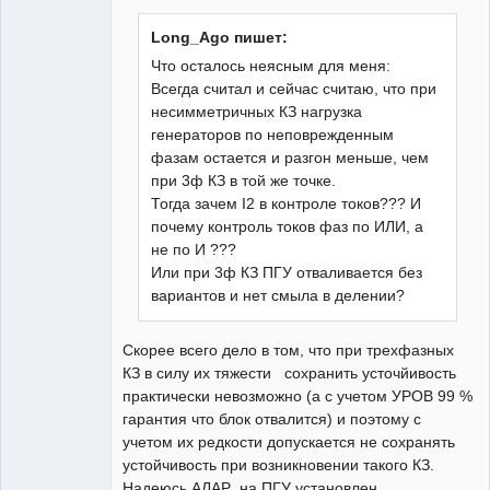
Неактивен
Long_Ago пишет:
Что осталось неясным для меня:
Всегда считал и сейчас считаю, что при
несимметричных КЗ нагрузка
генераторов по неповрежденным
фазам остается и разгон меньше, чем
при 3ф КЗ в той же точке.
Тогда зачем I2 в контроле токов??? И
почему контроль токов фаз по ИЛИ, а
не по И ???
Или при 3ф КЗ ПГУ отваливается без
вариантов и нет смыла в делении?
Скорее всего дело в том, что при трехфазных
КЗ в силу их тяжести сохранить усточйивость
практически невозможно (а с учетом УРОВ 99 %
гарантия что блок отвалится) и поэтому с
учетом их редкости допускается не сохранять
устойчивость при возникновении такого КЗ.
Надеюсь АЛАР на ПГУ установлен.