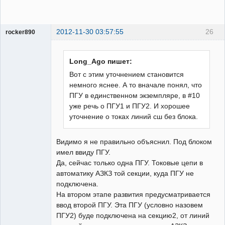
2012-11-30 03:57:55
26
rocker890
ГИПроектировщик
Неактивен
Long_Ago пишет:
Вот с этим уточнением становится
немного яснее. А то вначале понял, что
ПГУ в единственном экземпляре, в #10
уже речь о ПГУ1 и ПГУ2. И хорошее
уточнение о токах линий сш без блока.
Видимо я не правильно объяснил. Под блоком
имел ввиду ПГУ.
Да, сейчас только одна ПГУ. Токовые цепи в
автоматику АЗКЗ той секции, куда ПГУ не
подключена.
На втором этапе развития предусматривается
ввод второй ПГУ. Эта ПГУ (условно назовем
ПГУ2) буде подключена на секцию2, от линий