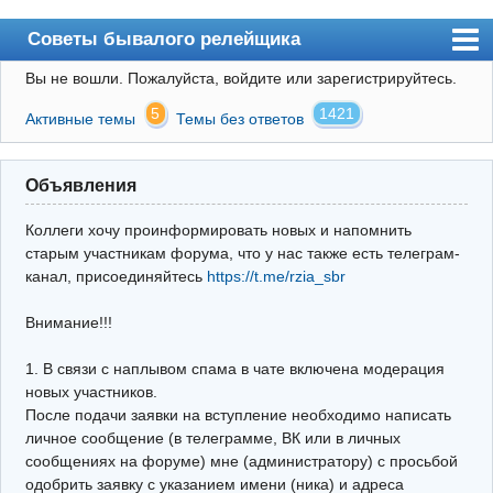
Советы бывалого релейщика
Вы не вошли.
Пожалуйста, войдите или зарегистрируйтесь.
Форум
5
1421
Активные темы
Темы без ответов
Правила
Поиск
Объявления
Регистрация
Коллеги хочу проинформировать новых и напомнить
Вход
старым участникам форума, что у нас также есть телеграм-
канал, присоединяйтесь
https://t.me/rzia_sbr
Архив
Внимание!!!
Почта
Поиск релейщика
1. В связи с наплывом спама в чате включена модерация
новых участников.
Видео РЗиА
После подачи заявки на вступление необходимо написать
личное сообщение (в телеграмме, ВК или в личных
Фотохостинг
сообщениях на форуме) мне (администратору) с просьбой
одобрить заявку с указанием имени (ника) и адреса
Телеграм