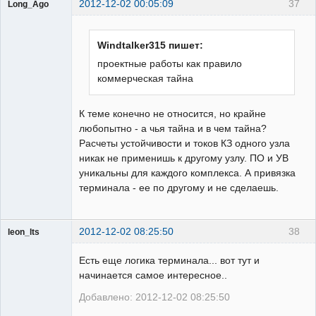
2012-12-02 00:05:09
37
Long_Ago
Пользователь
Неактивен
Windtalker315 пишет:
проектные работы как правило
коммерческая тайна
К теме конечно не относится, но крайне
любопытно - а чья тайна и в чем тайна?
Расчеты устойчивости и токов КЗ одного узла
никак не применишь к другому узлу. ПО и УВ
уникальны для каждого комплекса. А привязка
терминала - ее по другому и не сделаешь.
2012-12-02 08:25:50
38
leon_lts
Пользователь
Есть еще логика терминала... вот тут и
Неактивен
начинается самое интересное..
Добавлено: 2012-12-02 08:25:50