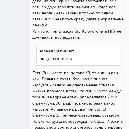
деления при 3ф КЗ - зачем раскачивать всю
сеть по двум транзитным линиям, когда для
сети легче иметь качания только по одной
связи, а сш без блока сразу уйдет в нормальный
режим?
Или тупо при близком 3ф КЗ отключать ПГУ не
дожидаясь последствий.
rocker890 пишет:
нет уровня токов
Если Вы имеете ввиду токи КЗ, то они ни при
чем. Большие токи и большая активная
нагрузка - далеко не однозначные понятия.
Физика процесса в том, что при КЗ угол между
токами и напряжениями определяется Zкз и
стремится к 90 град, т.е. к чисто реактивной
нагрузке. Активная нагрузка при 3ф КЗ
стремится к 0, при несимметричных остается
только нагрузка неповрежденных фаз. И если в
нормальном режиме энергоноситель в турбине