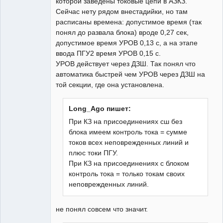
которой заведены токовые цепи в АЗКЗ.
Сейчас нету рядом внестадийки, но там
расписаны времена: допустимое время (так
понял до развала блока) вроде 0,27 сек,
допустимое время УРОВ 0,13 с, а на этапе
ввода ПГУ2 время УРОВ 0,15 с.
УРОВ действует через ДЗШ. Так понял что
автоматика быстрей чем УРОВ через ДЗШ на
той секции, где она установлена.
Long_Ago пишет:
При КЗ на присоединениях сш без
блока имеем контроль тока = сумме
токов всех неповрежденных линий и
плюс токи ПГУ.
При КЗ на присоединениях с блоком
контроль тока = только токам своих
неповрежденных линий.
не понял совсем что значит.