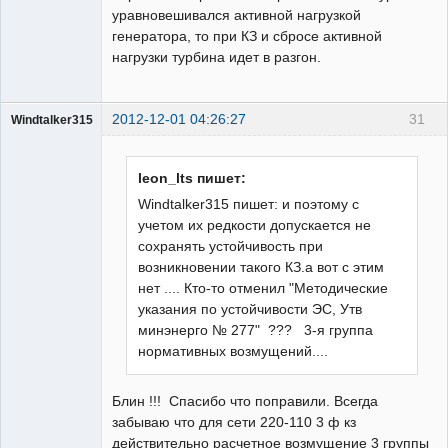
уравновешивался активной нагрузкой
генератора, то при КЗ и сбросе активной
нагрузки турбина идет в разгон.
2012-12-01 04:26:27
31
Windtalker315
Пользователь
Неактивен
leon_lts пишет:
Windtalker315 пишет: и поэтому с
учетом их редкости допускается не
сохранять устойчивость при
возникновении такого КЗ.а вот с этим
нет .... Кто-то отменил "Методические
указания по устойчивости ЭС, Утв
минэнерго № 277" ??? 3-я группа
нормативных возмущений....
Блин !!! Спасибо что поправили. Всегда
забываю что для сети 220-110 3 ф кз
действительно расчетное возмущение 3 группы