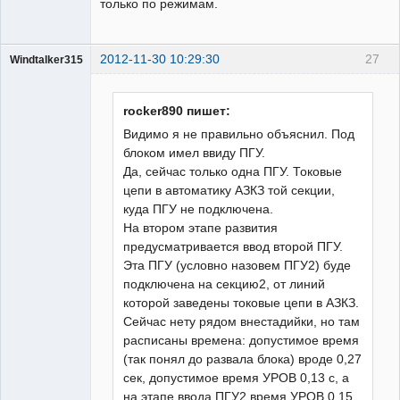
только по режимам.
2012-11-30 10:29:30
27
Windtalker315
Пользователь
Неактивен
rocker890 пишет:
Видимо я не правильно объяснил. Под
блоком имел ввиду ПГУ.
Да, сейчас только одна ПГУ. Токовые
цепи в автоматику АЗКЗ той секции,
куда ПГУ не подключена.
На втором этапе развития
предусматривается ввод второй ПГУ.
Эта ПГУ (условно назовем ПГУ2) буде
подключена на секцию2, от линий
которой заведены токовые цепи в АЗКЗ.
Сейчас нету рядом внестадийки, но там
расписаны времена: допустимое время
(так понял до развала блока) вроде 0,27
сек, допустимое время УРОВ 0,13 с, а
на этапе ввода ПГУ2 время УРОВ 0,15