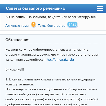
Советы бывалого релейщика
Вы не вошли.
Пожалуйста, войдите или зарегистрируйтесь.
Форум
4
1421
Активные темы
Темы без ответов
Правила
Поиск
Объявления
Регистрация
Коллеги хочу проинформировать новых и напомнить
Вход
старым участникам форума, что у нас также есть телеграм-
канал, присоединяйтесь
https://t.me/rzia_sbr
Архив
Внимание!!!
Почта
Поиск релейщика
1. В связи с наплывом спама в чате включена модерация
новых участников.
Видео РЗиА
После подачи заявки на вступление необходимо написать
личное сообщение (в телеграмме, ВК или в личных
Фотохостинг
сообщениях на форуме) мне (администратору) с просьбой
одобрить заявку с указанием имени (ника) и адреса
Телеграм