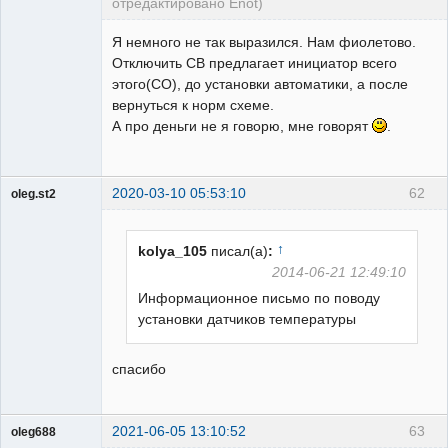
отредактировано Enot)
Пользователь
Я немного не так выразился. Нам фиолетово.
Неактивен
Отключить СВ предлагает инициатор всего
этого(СО), до установки автоматики, а после
вернуться к норм схеме.
А про деньги не я говорю, мне говорят
.
2020-03-10 05:53:10
62
oleg.st2
Пользователь
Неактивен
↑
kolya_105
писал(а)
:
2014-06-21 12:49:10
Информационное письмо по поводу
установки датчиков температуры
спасибо
2021-06-05 13:10:52
63
oleg688