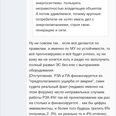
энергосистемы пользуясь
неграмотностью владельцев объектов.
А потом удивляемся, почему крупные
потребители не хотят иметь дел с
энергокомпаниями, строя свою
генерацию и сети.
Ну не совсем так... если всё делается по
правилам, а именно по МУ по устойчивости, то
всё прогнозируемо и всё будет учтено, ну ни
кому же не хочется хоть и редко но заполучить
полный развал ЭС без или с выгоранием
оборудования.
[Отступление. РЗА и ПА финансируется из
"предполагаемого ущерба от аварии", сами
судите реальный факт (недавно именно на
этом форуме) число неправильных случаев
работы РЗА 4%! так её проектирование как раз
на столько и финансируется... как бы цифры
эквивалентны, и более того будешь тратить 8%
получишь 2..3%, но реально то и 4% отлично,