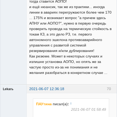
тогда ставится АОПО!
и ещё нюансик, так же из практики... иногда
линии в авариях перегружаются более чем 170
... 175% и возникает вопрос "а причем здесь
АПНУ или АОПО?", нужно в первую очередь
проверить провода на термическую стойкость в
токам КЗ, а это дело РЗ, т.е. первого
автономного эшелона противоаварийного
управления с развитой системой
резервирования и/или дублирования!
Как резюме. Может в некоторых случаях и
излишне установка АОПО, но опять же за
частую просто из-за не понимания и не
желания разобраться в конкретном случае ...
2021-06-07 12:36:18
70
Lekarь
Пользователь
Неактивен
↑
ПАУтина
писал(а)
:
2021-06-07 01:58:49