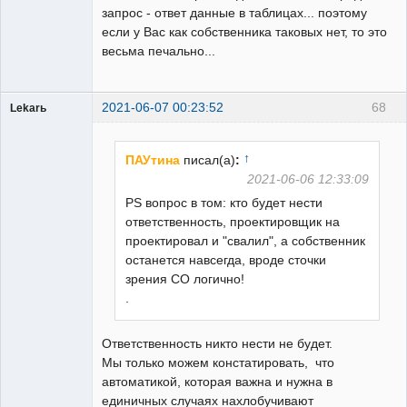
запрос - ответ данные в таблицах... поэтому
если у Вас как собственника таковых нет, то это
весьма печально...
2021-06-07 00:23:52
68
Lekarь
Пользователь
Неактивен
↑
ПАУтина
писал(а)
:
2021-06-06 12:33:09
PS вопрос в том: кто будет нести
ответственность, проектировщик на
проектировал и "свалил", а собственник
останется навсегда, вроде сточки
зрения СО логично!
.
Ответственность никто нести не будет.
Мы только можем констатировать, что
автоматикой, которая важна и нужна в
единичных случаях нахлобучивают