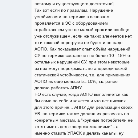
поэтому и существующего достаточно].
Так вот если по правилам. Нарушение
устойчивости по термике в основном
проявляется в ЭС с оборудованием
отработавшем уже не малый срок или вообще
уже отслужившем, если же таких элементов нет,
то и токовой перегрузки не будет и не надо
АОПО. Как показывает опыт объём нарушений
СУ по термике составляет не более 10...15% от
остальных нарушений СУ, при этом некоторые
из них могут перекрывать по апериодической
статической устойчивости, т.е. для применения
АОПО их ещё меньше 5...10%, т.к. ранее
должно работать АПНУ.
НО есть случае, когда АОПО выполняется как
бы само по себе и кажется и что нет никаких
для этого причин... АПНУ для реализации своих
УВ по термике так же должна их разослать по
конкретным местам, а "крупные потребители не
хотят иметь дел с энергокомпаниями" - а
именно ставить УПАСК и делать каналы, ну