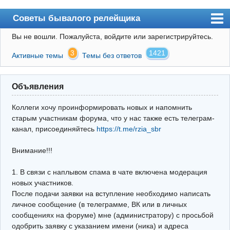
Советы бывалого релейщика
Вы не вошли.
Пожалуйста, войдите или зарегистрируйтесь.
Форум
3
1421
Активные темы
Темы без ответов
Правила
Поиск
Объявления
Регистрация
Коллеги хочу проинформировать новых и напомнить
Вход
старым участникам форума, что у нас также есть телеграм-
канал, присоединяйтесь
https://t.me/rzia_sbr
Архив
Внимание!!!
Почта
Поиск релейщика
1. В связи с наплывом спама в чате включена модерация
новых участников.
Видео РЗиА
После подачи заявки на вступление необходимо написать
личное сообщение (в телеграмме, ВК или в личных
Фотохостинг
сообщениях на форуме) мне (администратору) с просьбой
одобрить заявку с указанием имени (ника) и адреса
Телеграм