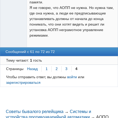
памяти.
Я не говорю, что АОПП не нужна. Но нужна там,
где она нужна, а люди ее предписывающие
устанавливать должны от начала до конца
понимать, что они хотят видеть и решит ли
установка АОПП неграмотное управление
режимами.
Сообщений с 61 по 72 из 72
Тему читают:
1
гость
Страницы
Назад
1
2
3
4
Чтобы отправить ответ, вы должны
войти
или
зарегистрироваться
Советы бывалого релейщика
→
Системы и
устройства противоаварийной автоматики
→
АОПО