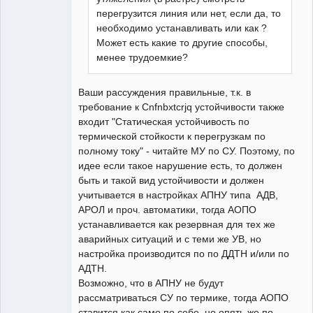
перегрузится линия или нет, если да, то
необходимо устанавливать или как ?
Может есть какие то другие способы,
менее трудоемкие?
Ваши рассуждения правильные, т.к. в
требование к Cnfnbxtcrjq устойчивости также
входит "Статическая устойчивость по
термической стойкости к перегрузкам по
полному току" - читайте МУ по СУ. Поэтому, по
идее если такое нарушение есть, то должен
быть и такой вид устойчивости и должен
учитывается в настройках АПНУ типа АДВ,
АРОЛ и проч. автоматики, тогда АОПО
устанавливается как резервная для тех же
аварийных ситуаций и с теми же УВ, но
настройка производится по по ДДТН и/или по
АДТН.
Возможно, что в АПНУ не будут
рассматриваться СУ по термике, тогда АОПО
ставится как само по себе, но опять же по