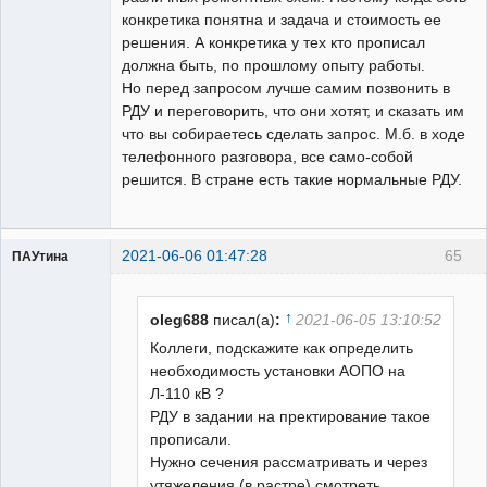
конкретика понятна и задача и стоимость ее
решения. А конкретика у тех кто прописал
должна быть, по прошлому опыту работы.
Но перед запросом лучше самим позвонить в
РДУ и переговорить, что они хотят, и сказать им
что вы собираетесь сделать запрос. М.б. в ходе
телефонного разговора, все само-собой
решится. В стране есть такие нормальные РДУ.
2021-06-06 01:47:28
65
ПАУтина
Пользователь
Неактивен
↑
oleg688
писал(а)
:
2021-06-05 13:10:52
Коллеги, подскажите как определить
необходимость установки АОПО на
Л-110 кВ ?
РДУ в задании на пректирование такое
прописали.
Нужно сечения рассматривать и через
утяжеления (в растре) смотреть