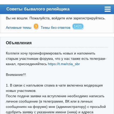
Советы бывалого релейщика
Вы не вошли.
Пожалуйста, войдите или зарегистрируйтесь.
Форум
3
1421
Активные темы
Темы без ответов
Правила
Поиск
Объявления
Регистрация
Коллеги хочу проинформировать новых и напомнить
Вход
старым участникам форума, что у нас также есть телеграм-
канал, присоединяйтесь
https://t.me/rzia_sbr
Архив
Внимание!!!
Почта
Поиск релейщика
1. В связи с наплывом спама в чате включена модерация
новых участников.
Видео РЗиА
После подачи заявки на вступление необходимо написать
личное сообщение (в телеграмме, ВК или в личных
Фотохостинг
сообщениях на форуме) мне (администратору) с просьбой
одобрить заявку с указанием имени (ника) и адреса
Телеграм