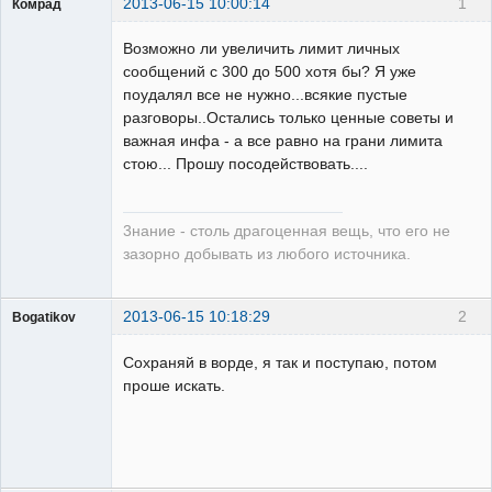
2013-06-15 10:00:14
1
Комрад
Возможно ли увеличить лимит личных
сообщений с 300 до 500 хотя бы? Я уже
поудалял все не нужно...всякие пустые
разговоры..Остались только ценные советы и
Бывалый
важная инфа - а все равно на грани лимита
Неактивен
стою... Прошу посодействовать....
3нание - столь драгоценная вещь, что его не
зазорно добывать из любого источника.
2013-06-15 10:18:29
2
Bogatikov
Пользователь
Сохраняй в ворде, я так и поступаю, потом
Неактивен
проше искать.