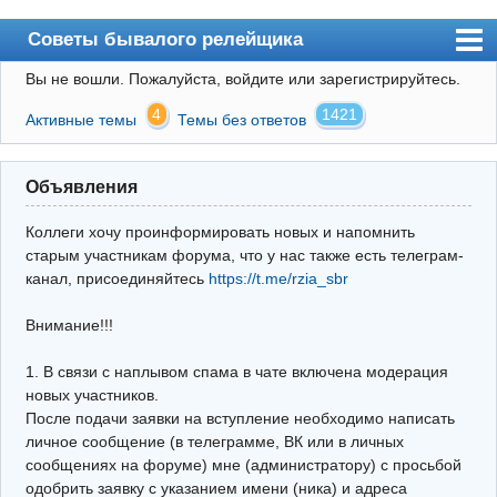
Советы бывалого релейщика
Вы не вошли.
Пожалуйста, войдите или зарегистрируйтесь.
Форум
4
1421
Активные темы
Темы без ответов
Правила
Поиск
Объявления
Регистрация
Коллеги хочу проинформировать новых и напомнить
Вход
старым участникам форума, что у нас также есть телеграм-
канал, присоединяйтесь
https://t.me/rzia_sbr
Архив
Внимание!!!
Почта
Поиск релейщика
1. В связи с наплывом спама в чате включена модерация
новых участников.
Видео РЗиА
После подачи заявки на вступление необходимо написать
личное сообщение (в телеграмме, ВК или в личных
Фотохостинг
сообщениях на форуме) мне (администратору) с просьбой
одобрить заявку с указанием имени (ника) и адреса
Телеграм