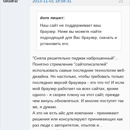
2013-11-01 18:58:31
21
GRadFar
doro пишет:
Наш сайт не поддерживает ваш
УЖЕ
браузер. Ниже вы можете найти
пенсионер!
подходящий для Вас браузер, скачать и
Неактивен
установить его.
"Сняла решительно пиджак наброшенный"...
Понятно стремление "сайтописателей"
использовать самые последние технологии веб-
дизайна. Но настолько, чтобы требовать только
последних версий браузера - это что-то! И если
мой браузер работает на всех сайтах, кроме
одного - я скорее плюну на этот сайт, прежде
чем кинусь обновляться. И многие поступят так
же, я думаю.
А это не есть айс для компании - принимают
решения или консультируют принимающих как
раз люди с авторитетом, опытом и...