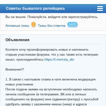
Советы бывалого релейщика
Вы не вошли.
Пожалуйста, войдите или зарегистрируйтесь.
Форум
2
1420
Активные темы
Темы без ответов
Правила
Поиск
Объявления
Регистрация
Коллеги хочу проинформировать новых и напомнить
Вход
старым участникам форума, что у нас также есть телеграм-
канал, присоединяйтесь
https://t.me/rzia_sbr
Архив
Внимание!!!
Почта
Поиск релейщика
1. В связи с наплывом спама в чате включена модерация
новых участников.
Видео РЗиА
После подачи заявки на вступление необходимо написать
личное сообщение (в телеграмме, ВК или в личных
Фотохостинг
сообщениях на форуме) мне (администратору) с просьбой
одобрить заявку с указанием имени (ника) и адреса
Телеграм