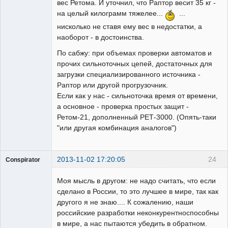
вес Ретома. И уточнил, что Раптор весит 35 кг -
на целый килограмм тяжелее...
...
нисколько не ставя ему вес в недостатки, а
наоборот - в достоинства.
По сабжу: при объемах проверки автоматов и
прочих сильноточных цепей, достаточных для
загрузки специализированного источника -
Раптор или другой прогрузочник.
Если как у нас - сильноточка время от времени,
а основное - проверка простых защит -
Ретом-21, дополненный РЕТ-3000. (Опять-таки
"или другая комбинация аналогов")
2013-11-02 17:20:05
24
Conspirator
Пользователь
Моя мысль в другом: не надо считать, что если
Неактивен
сделано в России, то это лучшее в мире, так как
другого я не знаю.... К сожалению, наши
российские разработки неконкурентноспособны
в мире, а нас пытаются убедить в обратном.