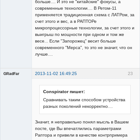
больше.... И это не "китайские" фокусы, а
современные технологии.... В Ретом-11
применяется традиционная схема с ЛАТРом, за
счет этого и вес, а в РАПТОРе
микропроцессорные технологии, за счет этого и
выигрыш по мощности при одном и том же
весе... Если "Запорожец" весит больше
современного "Мерса", то это не значит, что он
лучше....
2013-11-02 16:49:25
23
GRadFar
Conspirator пишет:
Сравнивать таким способом устройства
УЖЕ
разных поколений некорректно....
пенсионер!
Неактивен
Значит, я неправильно понял мысль в Вашем
посте, где Вы впечатлились параметрами
Раптора и привели в качестве контрпримера