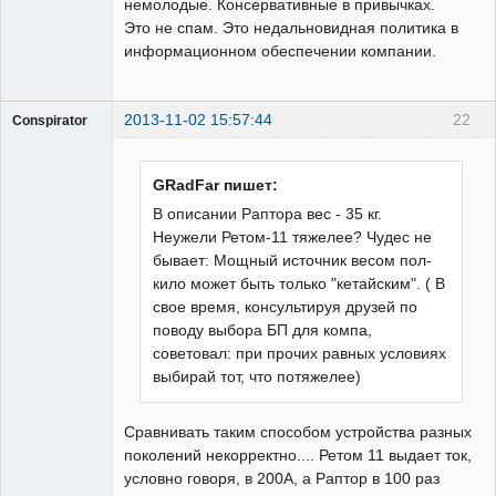
немолодые. Консервативные в привычках.
Это не спам. Это недальновидная политика в
информационном обеспечении компании.
2013-11-02 15:57:44
22
Conspirator
Пользователь
Неактивен
GRadFar пишет:
В описании Раптора вес - 35 кг.
Неужели Ретом-11 тяжелее? Чудес не
бывает: Мощный источник весом пол-
кило может быть только "кетайским". ( В
свое время, консультируя друзей по
поводу выбора БП для компа,
советовал: при прочих равных условиях
выбирай тот, что потяжелее)
Сравнивать таким способом устройства разных
поколений некорректно.... Ретом 11 выдает ток,
условно говоря, в 200А, а Раптор в 100 раз