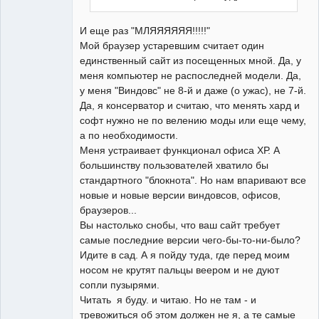
И еще раз "МЛЯЯЯЯЯЯ!!!!!"
Мой браузер устаревшим считает один
единственный сайт из посещенных мной. Да, у
меня компьютер не распоследней модели. Да,
у меня "Виндовс" не 8-й и даже (о ужас), не 7-й.
Да, я консерватор и считаю, что менять хард и
софт нужно не по велению моды или еще чему,
а по необходимости.
Меня устраивает функционал офиса ХР. А
большинству пользователей хватило бы
стандартного "блокнота". Но нам впаривают все
новые и новые версии виндовсов, офисов,
браузеров...
Вы настолько снобы, что ваш сайт требует
самые последние версии чего-бы-то-ни-было?
Идите в сад. А я пойду туда, где перед моим
носом не крутят пальцы веером и не дуют
сопли пузырями.
Читать я буду. и читаю. Но не там - и
тревожиться об этом должен не я, а те самые