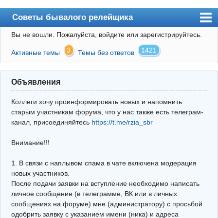
Советы бывалого релейщика
Вы не вошли.
Пожалуйста, войдите или зарегистрируйтесь.
Форум
3
1421
Активные темы
Темы без ответов
Правила
Поиск
Объявления
Регистрация
Коллеги хочу проинформировать новых и напомнить
Вход
старым участникам форума, что у нас также есть телеграм-
канал, присоединяйтесь
https://t.me/rzia_sbr
Архив
Внимание!!!
Почта
Поиск релейщика
1. В связи с наплывом спама в чате включена модерация
новых участников.
Видео РЗиА
После подачи заявки на вступление необходимо написать
личное сообщение (в телеграмме, ВК или в личных
Фотохостинг
сообщениях на форуме) мне (администратору) с просьбой
одобрить заявку с указанием имени (ника) и адреса
Телеграм