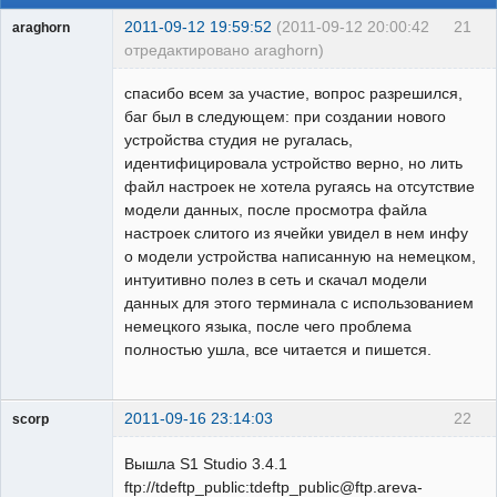
2011-09-12 19:59:52
(2011-09-12 20:00:42
21
araghorn
отредактировано araghorn)
Пользователь
спасибо всем за участие, вопрос разрешился,
Неактивен
баг был в следующем: при создании нового
устройства студия не ругалась,
идентифицировала устройство верно, но лить
файл настроек не хотела ругаясь на отсутствие
модели данных, после просмотра файла
настроек слитого из ячейки увидел в нем инфу
о модели устройства написанную на немецком,
интуитивно полез в сеть и скачал модели
данных для этого терминала с использованием
немецкого языка, после чего проблема
полностью ушла, все читается и пишется.
2011-09-16 23:14:03
22
scorp
pensioner
Вышла S1 Studio 3.4.1
Неактивен
ftp://tdeftp_public:tdeftp_public@ftp.areva-