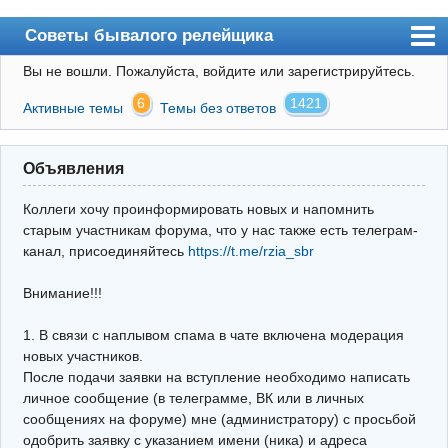
Советы бывалого релейщика
Вы не вошли.
Пожалуйста, войдите или зарегистрируйтесь.
Форум
6
1421
Активные темы
Темы без ответов
Правила
Поиск
Объявления
Регистрация
Коллеги хочу проинформировать новых и напомнить
Вход
старым участникам форума, что у нас также есть телеграм-
канал, присоединяйтесь
https://t.me/rzia_sbr
Архив
Внимание!!!
Почта
Поиск релейщика
1. В связи с наплывом спама в чате включена модерация
новых участников.
Видео РЗиА
После подачи заявки на вступление необходимо написать
личное сообщение (в телеграмме, ВК или в личных
Фотохостинг
сообщениях на форуме) мне (администратору) с просьбой
одобрить заявку с указанием имени (ника) и адреса
Телеграм