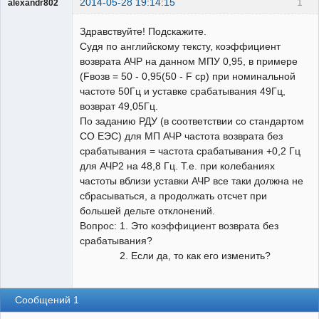
2014-05-28 19:14:15
1
alexandr802
Пользователь
Здравствуйте! Подскажите.
Неактивен
Судя по английскому тексту, коэффициент
возврата АЧР на данном МПУ 0,95, в примере
(Fвозв = 50 - 0,95(50 - F ср) при номинальной
частоте 50Гц и уставке срабатывания 49Гц,
возврат 49,05Гц.
По заданию РДУ (в соответствии со стандартом
СО ЕЭС) для МП АЧР частота возврата без
срабатывания = частота срабатывания +0,2 Гц
для АЧР2 на 48,8 Гц. Т.е. при колебаниях
частоты вблизи уставки АЧР все таки должна не
сбрасываться, а продолжать отсчет при
большей дельте отклонений.
Вопрос: 1. Это коэффициент возврата без
срабатывания?
2. Если да, то как его изменить?
Сообщений 1