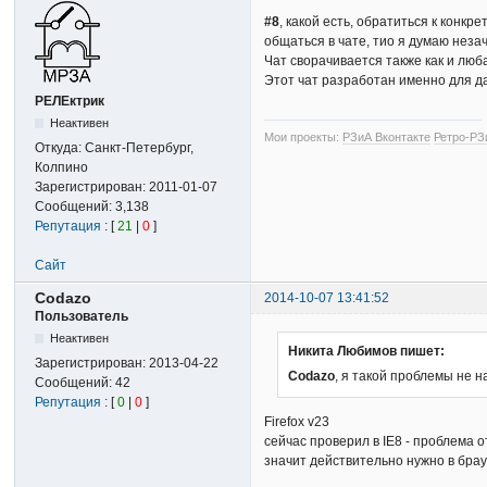
#8
, какой есть, обратиться к конк
общаться в чате, тио я думаю незач
Чат сворачивается также как и люба
Этот чат разработан именно для д
РЕЛЕктрик
Неактивен
Мои проекты:
РЗиА Вконтакте
Ретро-РЗ
Откуда:
Санкт-Петербург,
Колпино
Зарегистрирован:
2011-01-07
Сообщений:
3,138
Репутация
: [
21
|
0
]
Сайт
Codazo
2014-10-07 13:41:52
Пользователь
Неактивен
Никита Любимов пишет:
Зарегистрирован:
2013-04-22
Codazo
, я такой проблемы не н
Сообщений:
42
Репутация
: [
0
|
0
]
Firefox v23
сейчас проверил в IE8 - проблема о
значит действительно нужно в бра