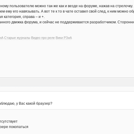
ретному пользователю можно так-же как и везде на форуме, нажав на стрелочку.
ем ему его навязывать. А вот те к то в чате оставил свой след, к ним можно о
я категория, справа – и +.
анного движка форума, и сейчас не поддерживается разработчиком. Сторонние
иА
Старые журналы
Видео про реле
Вики РЗиА
аблюдаю, у Вас какой браузер?
тсутствует
узере покопаться