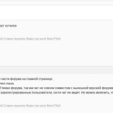
орт остался
иА
Старые журналы
Видео про реле
Вики РЗиА
 части форума на главной странице.
лил глаза.
Глюках форума, так как чат не совсем совместим с нынешней версией форума
зарегистрированные пользователи, гости чат не видят. Но можно включить, ч
иА
Старые журналы
Видео про реле
Вики РЗиА