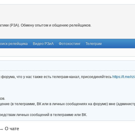
тики (РЗА). Обмену опытом и общению релейщиков.
оиск релейщика
Видео РЗиА
Фотохостинг
Телеграм
форума, что у нас также есть телеграм-канал, присоединяйтесь
https://t.me/r
ов.
ние (в телеграмме, ВК или в личных сообщениях на форуме) мне (администра
редствам личных сообщений в телеграмме или ВК.
→
О чате