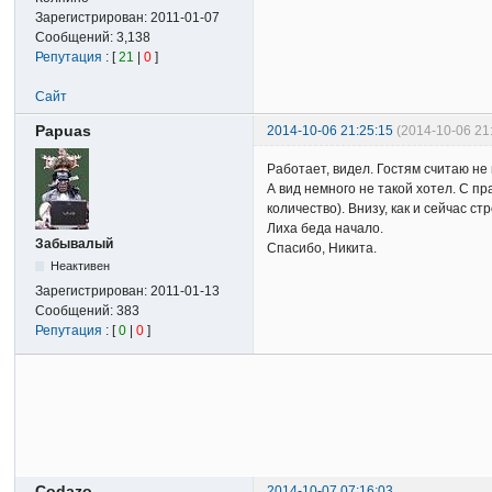
Зарегистрирован:
2011-01-07
Сообщений:
3,138
Репутация
: [
21
|
0
]
Сайт
Papuas
2014-10-06 21:25:15
(2014-10-06 21
Работает, видел. Гостям считаю не 
А вид немного не такой хотел. С пр
количество). Внизу, как и сейчас с
Лиха беда начало.
Забывалый
Спасибо, Никита.
Неактивен
Зарегистрирован:
2011-01-13
Сообщений:
383
Репутация
: [
0
|
0
]
Codazo
2014-10-07 07:16:03