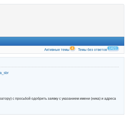
4
1421
Активные темы
Темы без ответов
zia_sbr
тору) с просьбой одобрить заявку с указанием имени (ника) и адреса