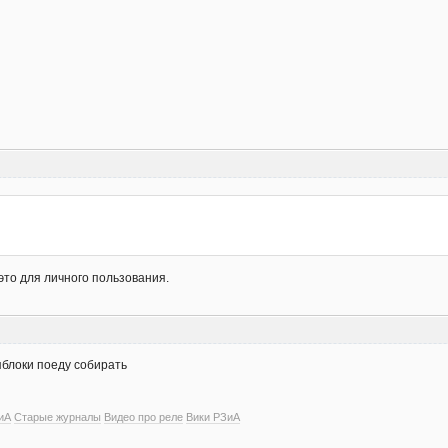
 это для личного пользования.
яблоки поеду собирать
иА
Старые журналы
Видео про реле
Вики РЗиА