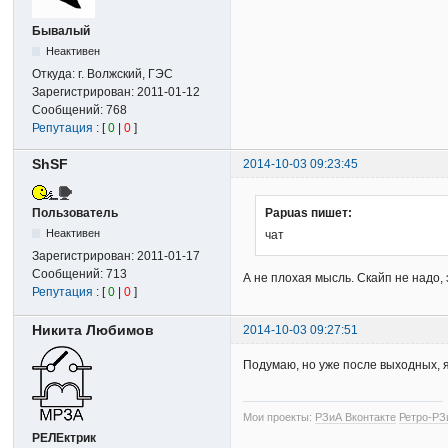
Бывалый
Неактивен
Откуда:
г. Волжский, ГЭС
Зарегистрирован:
2011-01-12
Сообщений:
768
Репутация
: [
0
|
0
]
ShSF
2014-10-03 09:23:45
Пользователь
Papuas пишет:
Неактивен
чат
Зарегистрирован:
2011-01-17
Сообщений:
713
А не плохая мысль. Скайп не надо,
Репутация
: [
0
|
0
]
Никита Любимов
2014-10-03 09:27:51
Подумаю, но уже после выходных, 
Мои проекты:
РЗиА Вконтакте
Ретро-РЗ
РЕЛЕктрик