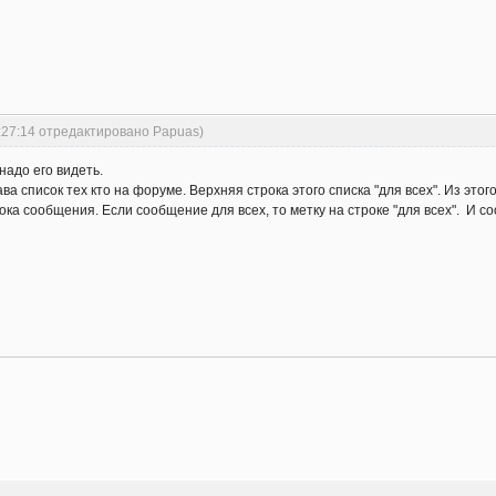
:27:14 отредактировано Papuas)
надо его видеть.
ава список тех кто на форуме. Верхняя строка этого списка "для всех". Из эт
трока сообщения. Если сообщение для всех, то метку на строке "для всех". И 