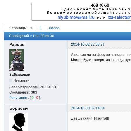
Страницы
1
2
Далее
Сообщений с 1 по 20 из 30
Papuas
2014-10-02 22:08:21
А нельзя ли на форуме чат организ
Можно будет оперативно по дискут
Забывалый
Неактивен
Зарегистрирован:
2011-01-13
Сообщений:
383
Репутация
: [
0
|
0
]
Борисыч
2014-10-03 07:14:54
Даёшь скайп, Никита!!!