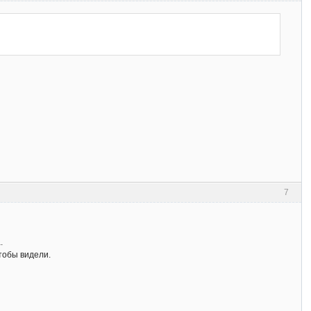
7
.
тобы видели.