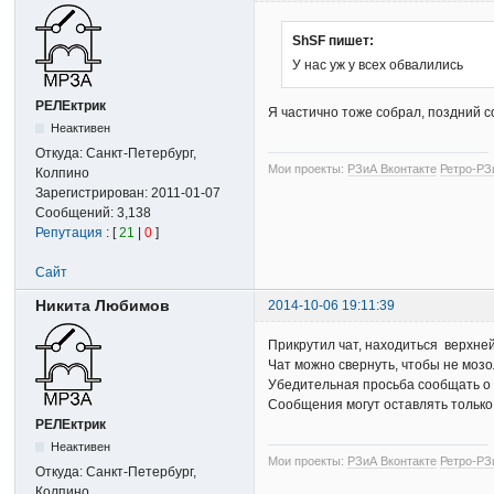
ShSF пишет:
У нас уж у всех обвалились
РЕЛЕктрик
Я частично тоже собрал, поздний с
Неактивен
Откуда:
Санкт-Петербург,
Мои проекты:
РЗиА Вконтакте
Ретро-РЗ
Колпино
Зарегистрирован:
2011-01-07
Сообщений:
3,138
Репутация
: [
21
|
0
]
Сайт
Никита Любимов
2014-10-06 19:11:39
Прикрутил чат, находиться верхней
Чат можно свернуть, чтобы не мозо
Убедительная просьба сообщать о 
Сообщения могут оставлять только 
РЕЛЕктрик
Неактивен
Мои проекты:
РЗиА Вконтакте
Ретро-РЗ
Откуда:
Санкт-Петербург,
Колпино