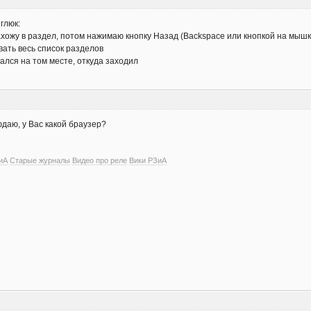
глюк:
хожу в раздел, потом нажимаю кнопку Назад (Backspace или кнопкой на мышке
вать весь список разделов
вался на том месте, откуда заходил
юдаю, у Вас какой браузер?
иА
Старые журналы
Видео про реле
Вики РЗиА