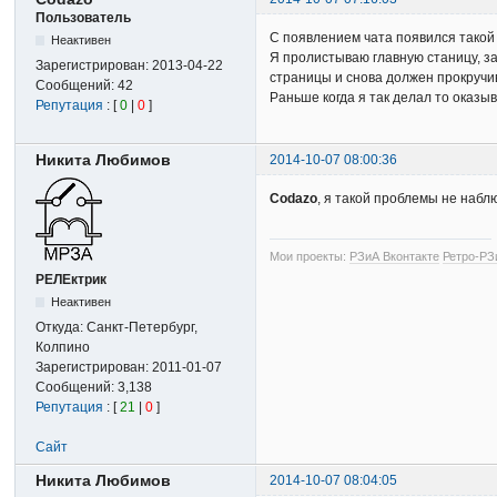
Пользователь
С появлением чата появился такой 
Неактивен
Я пролистываю главную станицу, за
Зарегистрирован:
2013-04-22
страницы и снова должен прокручи
Сообщений:
42
Раньше когда я так делал то оказы
Репутация
: [
0
|
0
]
Никита Любимов
2014-10-07 08:00:36
Codazo
, я такой проблемы не набл
Мои проекты:
РЗиА Вконтакте
Ретро-РЗ
РЕЛЕктрик
Неактивен
Откуда:
Санкт-Петербург,
Колпино
Зарегистрирован:
2011-01-07
Сообщений:
3,138
Репутация
: [
21
|
0
]
Сайт
Никита Любимов
2014-10-07 08:04:05