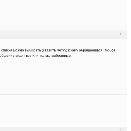
8
ого списка можно выбирать (ставить метку) к кому обращаешься (любое
сообщение видят все или только выбранные.
9