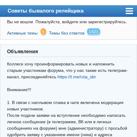
Советы бывалого релейщика
Вы не вошли.
Пожалуйста, войдите или зарегистрируйтесь.
Форум
5
1421
Активные темы
Темы без ответов
Правила
Поиск
Объявления
Регистрация
Коллеги хочу проинформировать новых и напомнить
Вход
старым участникам форума, что у нас также есть телеграм-
канал, присоединяйтесь
https://t.me/rzia_sbr
Архив
Внимание!!!
Почта
Поиск релейщика
1. В связи с наплывом спама в чате включена модерация
новых участников.
Видео РЗиА
После подачи заявки на вступление необходимо написать
личное сообщение (в телеграмме, ВК или в личных
Фотохостинг
сообщениях на форуме) мне (администратору) с просьбой
одобрить заявку с указанием имени (ника) и адреса
Телеграм