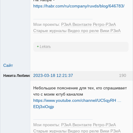
https://habr.com/ru/company/ruvds/blog/646783/
Мои проекты:
РЗиА Вконтакте
Ретро-РЗиА
Старые журналы
Видео про реле
Вики РЗиА
+
Lekarь
Сайт
2023-03-18 12:21:37
190
Никита Любимов
Небольшое пояснение для тех, кто спрашивает
что с моим ютуб каналом
https://www.youtube.com/channel/UC5qyRH …
EDj3xiOqjp
РЕЛЕктрик
Неактивен
Мои проекты:
РЗиА Вконтакте
Ретро-РЗиА
Старые журналы
Видео про реле
Вики РЗиА