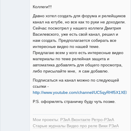
Коллеги!!!
Давно хотел создать для форума и релейщиков
канал на ютубе, но все как то руки не доходили.
РЕЛЕктрик
Сейчас посмотрел у нашего коллеги Дмитрия
Неактивен
Василевского, уже есть свой канал, решил и
нам создать. Предполагается собирать все
интересные видео по нашей теме.
Предлагаю всем у кого есть интересные видео
материалы по теме релейная защита и
автоматика добавлять для общего просмотра,
либо присылайте мне, я сам добавлю.
Подписаться на канал можно по следующей
ссылки -
http://www.youtube.com/channel/UC5qyRHf5X1XEB
P.S. оформлять страничку буду чуть позже.
Мои проекты:
РЗиА Вконтакте
Ретро-РЗиА
Старые журналы
Видео про реле
Вики РЗиА