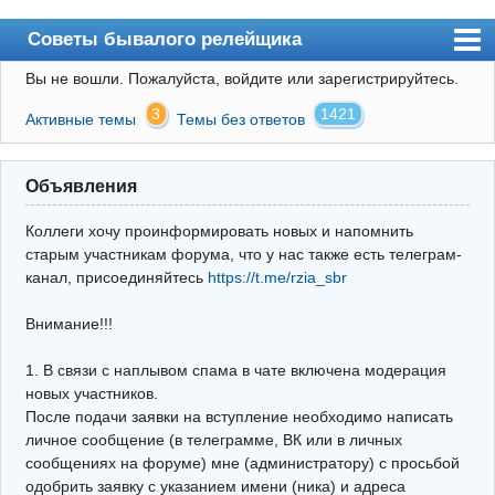
Советы бывалого релейщика
Вы не вошли.
Пожалуйста, войдите или зарегистрируйтесь.
Форум
3
1421
Активные темы
Темы без ответов
Правила
Поиск
Объявления
Регистрация
Коллеги хочу проинформировать новых и напомнить
Вход
старым участникам форума, что у нас также есть телеграм-
канал, присоединяйтесь
https://t.me/rzia_sbr
Архив
Внимание!!!
Почта
Поиск релейщика
1. В связи с наплывом спама в чате включена модерация
новых участников.
Видео РЗиА
После подачи заявки на вступление необходимо написать
личное сообщение (в телеграмме, ВК или в личных
Фотохостинг
сообщениях на форуме) мне (администратору) с просьбой
одобрить заявку с указанием имени (ника) и адреса
Телеграм