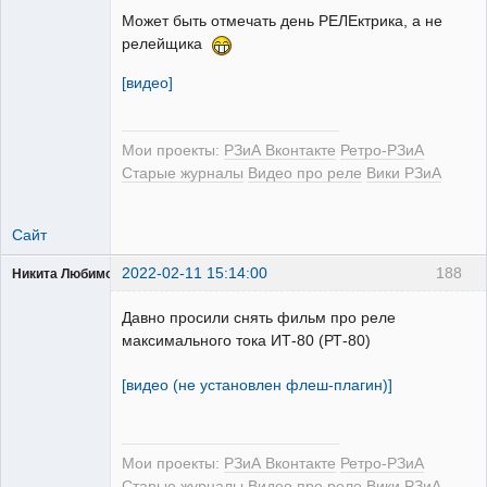
Может быть отмечать день РЕЛЕктрика, а не
релейщика
[видео]
РЕЛЕктрик
Неактивен
Мои проекты:
РЗиА Вконтакте
Ретро-РЗиА
Старые журналы
Видео про реле
Вики РЗиА
Сайт
2022-02-11 15:14:00
188
Никита Любимов
Давно просили снять фильм про реле
максимального тока ИТ-80 (РТ-80)
[видео (не установлен флеш-плагин)]
РЕЛЕктрик
Неактивен
Мои проекты:
РЗиА Вконтакте
Ретро-РЗиА
Старые журналы
Видео про реле
Вики РЗиА