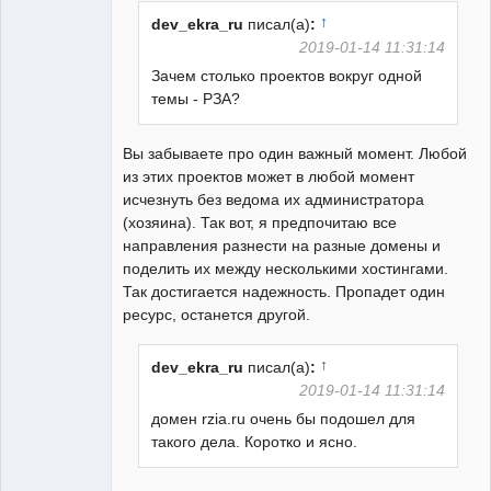
↑
dev_ekra_ru
писал(а)
:
2019-01-14 11:31:14
Зачем столько проектов вокруг одной
темы - РЗА?
Вы забываете про один важный момент. Любой
из этих проектов может в любой момент
исчезнуть без ведома их администратора
(хозяина). Так вот, я предпочитаю все
направления разнести на разные домены и
поделить их между несколькими хостингами.
Так достигается надежность. Пропадет один
ресурс, останется другой.
↑
dev_ekra_ru
писал(а)
:
2019-01-14 11:31:14
домен rzia.ru очень бы подошел для
такого дела. Коротко и ясно.