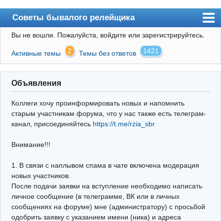
Советы бывалого релейщика
Вы не вошли.
Пожалуйста, войдите или зарегистрируйтесь.
Форум
2
1421
Активные темы
Темы без ответов
Правила
Поиск
Объявления
Регистрация
Коллеги хочу проинформировать новых и напомнить
Вход
старым участникам форума, что у нас также есть телеграм-
канал, присоединяйтесь
https://t.me/rzia_sbr
Архив
Внимание!!!
Почта
Поиск релейщика
1. В связи с наплывом спама в чате включена модерация
новых участников.
Видео РЗиА
После подачи заявки на вступление необходимо написать
личное сообщение (в телеграмме, ВК или в личных
Фотохостинг
сообщениях на форуме) мне (администратору) с просьбой
одобрить заявку с указанием имени (ника) и адреса
Телеграм