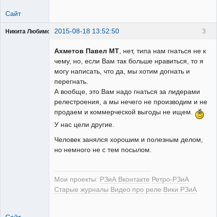
Сайт
2015-08-18 13:52:50
3
Никита Любимов
Ахметов Павел МТ
, нет, типа нам гнаться не к
чему, но, если Вам так больше нравиться, то я
могу написать, что да, мы хотим догнать и
перегнать.
РЕЛЕктрик
А вообще, это Вам надо гнаться за лидерами
Неактивен
релестроения, а мы нечего не производим и не
продаем и коммерческой выгоды не ищем.
У нас цели другие.
Человек занялся хорошим и полезным делом,
но немного не с тем посылом.
Мои проекты:
РЗиА Вконтакте
Ретро-РЗиА
Старые журналы
Видео про реле
Вики РЗиА