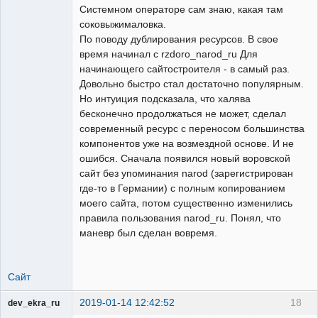
Системном операторе сам знаю, какая там
соковыжималовка.
По поводу дублирования ресурсов. В свое
время начинал с rzdoro_narod_ru Для
начинающего сайтостроителя - в самый раз.
Довольно быстро стал достаточно популярным.
Но интуиция подсказала, что халява
бесконечно продолжаться не может, сделал
современный ресурс с переносом большинства
компонентов уже на возмездной основе. И не
ошибся. Сначала появился новый воровской
сайт без упоминания narod (зарегистрирован
где-то в Германии) с полным копированием
моего сайта, потом существенно изменились
правила пользования narod_ru. Понял, что
маневр был сделан вовремя.
Сайт
2019-01-14 12:42:52
18
dev_ekra_ru
Техподдержка