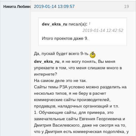
2019-01-14 13:09:57
19
Никита Любимов
↑
dev_ekra_ru
писал(а)
:
2019-01-14 12:42:52
Итого проектов даже 9.
РЕЛЕктрик
Неактивен
Да, пускай будет всего 9-ть
dev_ekra_ru
, я не могу понять, Вы меня
упрекаете в том, что меня слишком много в
интернете?
На самом деле это не так.
Сайты темы РЗА условно можно разделить на
несколько типов, я не беру в расчет
коммерческие сайты производителей,
продавцов, наладочных организаций и т.п.
1. Обучающие сайты, для примера, это
замечательные сайты Евгения Георгиевича и
Дмитрия Василевского, даже не смотря на то,
что у Дмитрия есть коммерческая подоплёка, у