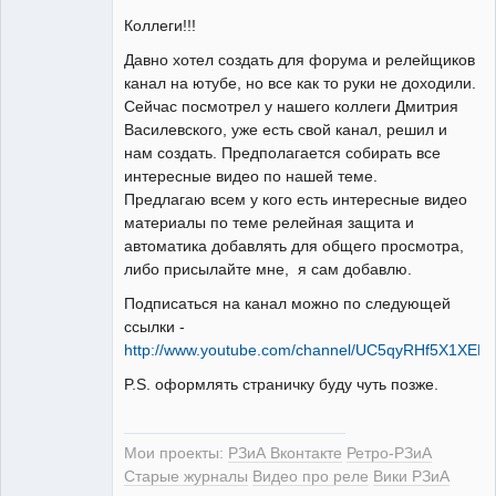
Коллеги!!!
Давно хотел создать для форума и релейщиков
канал на ютубе, но все как то руки не доходили.
РЕЛЕктрик
Сейчас посмотрел у нашего коллеги Дмитрия
Неактивен
Василевского, уже есть свой канал, решил и
нам создать. Предполагается собирать все
интересные видео по нашей теме.
Предлагаю всем у кого есть интересные видео
материалы по теме релейная защита и
автоматика добавлять для общего просмотра,
либо присылайте мне, я сам добавлю.
Подписаться на канал можно по следующей
ссылки -
http://www.youtube.com/channel/UC5qyRHf5X1XEB
P.S. оформлять страничку буду чуть позже.
Мои проекты:
РЗиА Вконтакте
Ретро-РЗиА
Старые журналы
Видео про реле
Вики РЗиА