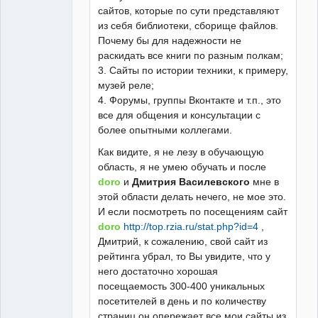
сайтов, которые по сути представляют
из себя библиотеки, сборище файлов.
Почему бы для надежности не
раскидать все книги по разным полкам;
3. Сайты по истории техники, к примеру,
музей реле;
4. Форумы, группы Вконтакте и т.п., это
все для общения и консультации с
более опытными коллегами.
Как видите, я не лезу в обучающую
область, я не умею обучать и после
doro
и
Дмитрия Василевского
мне в
этой области делать нечего, не мое это.
И если посмотреть по посещениям сайт
doro
http://top.rzia.ru/stat.php?id=4
,
Дмитрий, к сожалению, свой сайт из
рейтинга убрал, то Вы увидите, что у
него достаточно хорошая
посещаемость 300-400 уникальных
посетителей в день и по количеству
страниц он опережает все мои сайты из