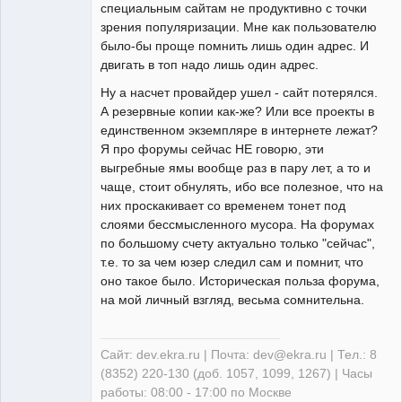
специальным сайтам не продуктивно с точки
зрения популяризации. Мне как пользователю
было-бы проще помнить лишь один адрес. И
двигать в топ надо лишь один адрес.
Ну а насчет провайдер ушел - сайт потерялся.
А резервные копии как-же? Или все проекты в
единственном экземпляре в интернете лежат?
Я про форумы сейчас НЕ говорю, эти
выгребные ямы вообще раз в пару лет, а то и
чаще, стоит обнулять, ибо все полезное, что на
них проскакивает со временем тонет под
слоями бессмысленного мусора. На форумах
по большому счету актуально только "сейчас",
т.е. то за чем юзер следил сам и помнит, что
оно такое было. Историческая польза форума,
на мой личный взгляд, весьма сомнительна.
Сайт: dev.ekra.ru | Почта: dev@ekra.ru | Тел.: 8
(8352) 220-130 (доб. 1057, 1099, 1267) | Часы
работы: 08:00 - 17:00 по Москве