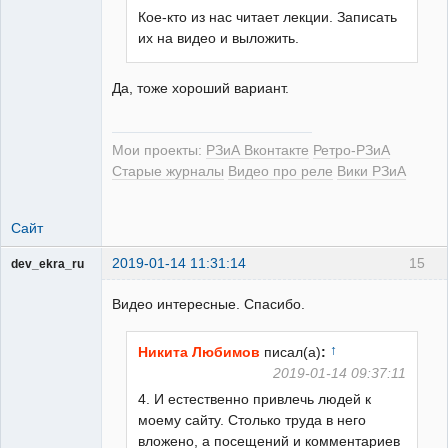
Кое-кто из нас читает лекции. Записать
РЕЛЕктрик
их на видео и выложить.
Неактивен
Да, тоже хороший вариант.
Мои проекты:
РЗиА Вконтакте
Ретро-РЗиА
Старые журналы
Видео про реле
Вики РЗиА
Сайт
2019-01-14 11:31:14
15
dev_ekra_ru
Техподдержка
Видео интересные. Спасибо.
Неактивен
↑
Никита Любимов
писал(а)
:
2019-01-14 09:37:11
4. И естественно привлечь людей к
моему сайту. Столько труда в него
вложено, а посещений и комментариев