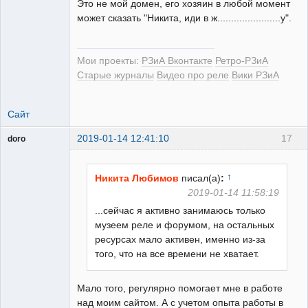
Это не мой домен, его хозяин в любой момент
может сказать "Никита, иди в ж.......................у".
Мои проекты:
РЗиА Вконтакте
Ретро-РЗиА
Старые журналы
Видео про реле
Вики РЗиА
Сайт
2019-01-14 12:41:10
17
doro
свободный
художник
Неактивен
↑
Никита Любимов
писал(а)
:
2019-01-14 11:58:19
...сейчас я активно занимаюсь только
музеем реле и форумом, на остальных
ресурсах мало активен, именно из-за
того, что на все времени не хватает.
Мало того, регулярно помогает мне в работе
над моим сайтом. А с учетом опыта работы в