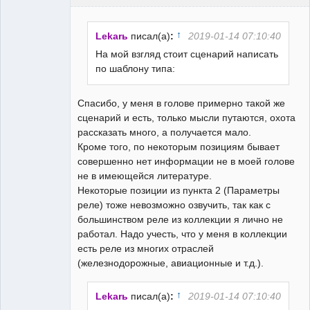
↑
Lekarь
писал(а)
:
2019-01-14 07:10:40
На мой взгляд стоит сценарий написать
по шаблону типа:
РЕЛЕктрик
Неактивен
Спасибо, у меня в голове примерно такой же
сценарий и есть, только мысли путаются, охота
рассказать много, а получается мало.
Кроме того, по некоторым позициям бывает
совершенно нет информации не в моей голове
не в имеющейся литературе.
Некоторые позиции из пункта 2 (Параметры
реле) тоже невозможно озвучить, так как с
большинством реле из коллекции я лично не
работал. Надо учесть, что у меня в коллекции
есть реле из многих отраслей
(железнодорожные, авиационные и т.д.).
↑
Lekarь
писал(а)
:
2019-01-14 07:10:40