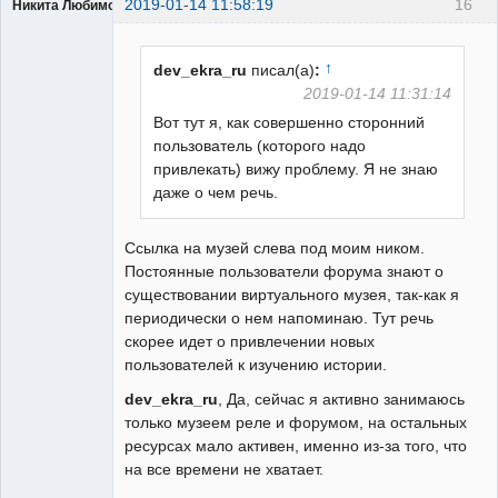
2019-01-14 11:58:19
16
Никита Любимов
↑
dev_ekra_ru
писал(а)
:
2019-01-14 11:31:14
Вот тут я, как совершенно сторонний
РЕЛЕктрик
пользователь (которого надо
Неактивен
привлекать) вижу проблему. Я не знаю
даже о чем речь.
Ссылка на музей слева под моим ником.
Постоянные пользователи форума знают о
существовании виртуального музея, так-как я
периодически о нем напоминаю. Тут речь
скорее идет о привлечении новых
пользователей к изучению истории.
dev_ekra_ru
, Да, сейчас я активно занимаюсь
только музеем реле и форумом, на остальных
ресурсах мало активен, именно из-за того, что
на все времени не хватает.