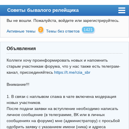
Советы бывалого релейщика
Вы не вошли.
Пожалуйста, войдите или зарегистрируйтесь.
Форум
2
1421
Активные темы
Темы без ответов
Правила
Поиск
Объявления
Регистрация
Коллеги хочу проинформировать новых и напомнить
Вход
старым участникам форума, что у нас также есть телеграм-
канал, присоединяйтесь
https://t.me/rzia_sbr
Архив
Внимание!!!
Почта
Поиск релейщика
1. В связи с наплывом спама в чате включена модерация
новых участников.
Видео РЗиА
После подачи заявки на вступление необходимо написать
личное сообщение (в телеграмме, ВК или в личных
Фотохостинг
сообщениях на форуме) мне (администратору) с просьбой
одобрить заявку с указанием имени (ника) и адреса
Телеграм