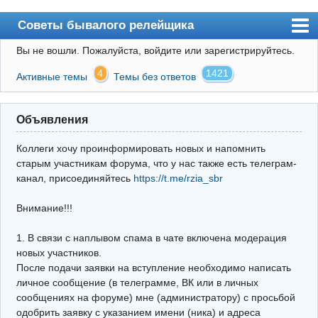
Советы бывалого релейщика
Вы не вошли.
Пожалуйста, войдите или зарегистрируйтесь.
Форум
4
1421
Активные темы
Темы без ответов
Правила
Поиск
Объявления
Регистрация
Коллеги хочу проинформировать новых и напомнить
Вход
старым участникам форума, что у нас также есть телеграм-
канал, присоединяйтесь
https://t.me/rzia_sbr
Архив
Внимание!!!
Почта
Поиск релейщика
1. В связи с наплывом спама в чате включена модерация
новых участников.
Видео РЗиА
После подачи заявки на вступление необходимо написать
личное сообщение (в телеграмме, ВК или в личных
Фотохостинг
сообщениях на форуме) мне (администратору) с просьбой
одобрить заявку с указанием имени (ника) и адреса
Телеграм