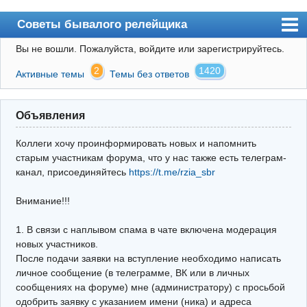
Советы бывалого релейщика
Вы не вошли.
Пожалуйста, войдите или зарегистрируйтесь.
Форум
2
1420
Активные темы
Темы без ответов
Правила
Поиск
Объявления
Регистрация
Коллеги хочу проинформировать новых и напомнить
Вход
старым участникам форума, что у нас также есть телеграм-
канал, присоединяйтесь
https://t.me/rzia_sbr
Архив
Внимание!!!
Почта
Поиск релейщика
1. В связи с наплывом спама в чате включена модерация
новых участников.
Видео РЗиА
После подачи заявки на вступление необходимо написать
личное сообщение (в телеграмме, ВК или в личных
Фотохостинг
сообщениях на форуме) мне (администратору) с просьбой
одобрить заявку с указанием имени (ника) и адреса
Телеграм