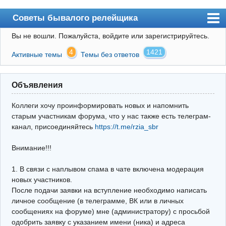
Советы бывалого релейщика
Вы не вошли.
Пожалуйста, войдите или зарегистрируйтесь.
Форум
4
1421
Активные темы
Темы без ответов
Правила
Поиск
Объявления
Регистрация
Коллеги хочу проинформировать новых и напомнить
Вход
старым участникам форума, что у нас также есть телеграм-
канал, присоединяйтесь
https://t.me/rzia_sbr
Архив
Внимание!!!
Почта
Поиск релейщика
1. В связи с наплывом спама в чате включена модерация
новых участников.
Видео РЗиА
После подачи заявки на вступление необходимо написать
личное сообщение (в телеграмме, ВК или в личных
Фотохостинг
сообщениях на форуме) мне (администратору) с просьбой
одобрить заявку с указанием имени (ника) и адреса
Телеграм