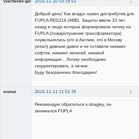
2015-11-10 03:18:51
1
vyacheslav-garimyko
Пользователь
Добрый день! Как воздух нужен дистрибутив для
Неактивен
FUPLA REG216 (ABB). Защиты ввели 10 лет
назад и люди которые формировали логику на
FUPLA (пожаротушение трансформатора)
поувольнялись (кто в Англию, кто в Москву
уехал) давным-давно и не оставили никаких
софтов, никаких записей, никакой
информации... Логику необходимо
скорректировать, а нечем.
Буду безгранично благодарен!
2015-11-11 11:51:35
2
eremal
Пользователь
Рекомендую обратиться к obagley, он
Неактивен
занимался FUPLA