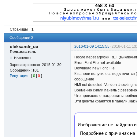
Страницы
1
Сообщений 2
oleksandr_ua
2016-01-09 14:15:55
(2016-01-11 13
Пользователь
После перезагрузки REF (выключил
Неактивен
Error: Font File not available
Зарегистрирован:
2015-01-30
Download new Font File
Сообщений:
101
К панели получилось подключится 
Репутация
: [
0
|
0
]
сообщение
HMI not detected. Version checking n
Временно сняли панель с резервно
Что произошло, как решить пробл
Эти фонты хранятся в панели, как 