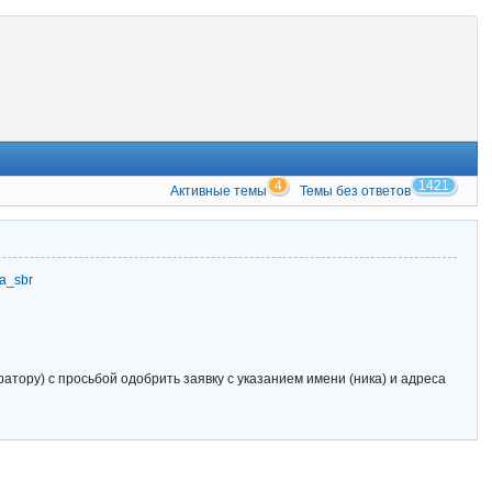
4
1421
Активные темы
Темы без ответов
zia_sbr
тору) с просьбой одобрить заявку с указанием имени (ника) и адреса