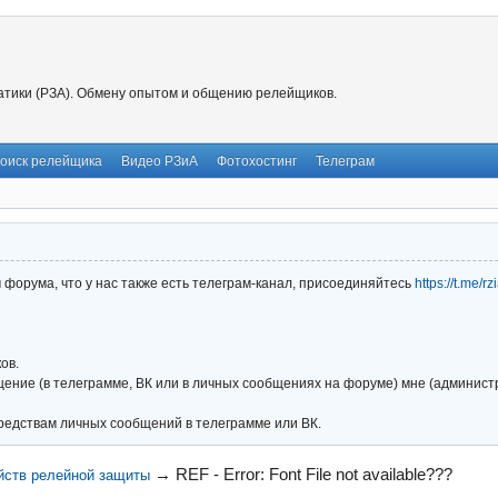
тики (РЗА). Обмену опытом и общению релейщиков.
оиск релейщика
Видео РЗиА
Фотохостинг
Телеграм
форума, что у нас также есть телеграм-канал, присоединяйтесь
https://t.me/r
ов.
ние (в телеграмме, ВК или в личных сообщениях на форуме) мне (администра
редствам личных сообщений в телеграмме или ВК.
→
REF - Error: Font File not available???
йств релейной защиты