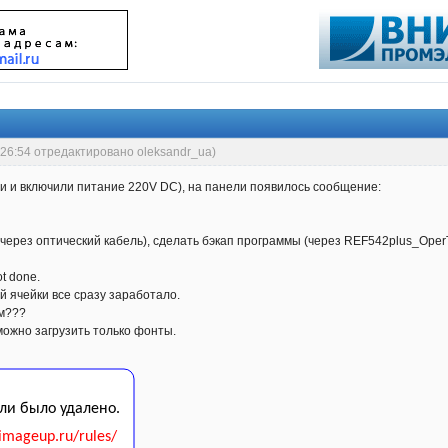
:26:54 отредактировано oleksandr_ua)
и и включили питание 220V DC), на панели появилось сообщение:
(через оптический кабель), сделать бэкап программы (через REF542plus_Ope
ot done.
й ячейки все сразу заработало.
ем???
можно загрузить только фонты.