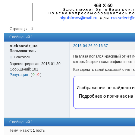
Страницы
1
Сообщений 1
oleksandr_ua
2016-04-26 20:16:37
Пользователь
На глаза попался красивый отчет по
Неактивен
который строит сам графики и все т
Зарегистрирован:
2015-01-30
Сообщений:
101
Как сделать такой красивый отчет ка
Репутация
: [
0
|
0
]
Сообщений 1
Тему читают:
1
гость