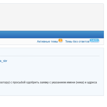
2
1421
Активные темы
Темы без ответов
zia_sbr
тору) с просьбой одобрить заявку с указанием имени (ника) и адреса