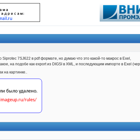
 Siprotec 7SJ622 в pdf формате, но думаю что это какой-то макрос в Exel,
акое, на подобе как export из DIGSI в XML, и последующим импорте в Exel (чер
к на картинке..