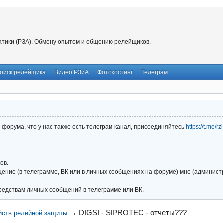
тики (РЗА). Обмену опытом и общению релейщиков.
оиск релейщика
Видео РЗиА
Фотохостинг
Телеграм
форума, что у нас также есть телеграм-канал, присоединяйтесь
https://t.me/r
ов.
ние (в телеграмме, ВК или в личных сообщениях на форуме) мне (администра
редствам личных сообщений в телеграмме или ВК.
→
DIGSI - SIPROTEC - отчеты???
йств релейной защиты