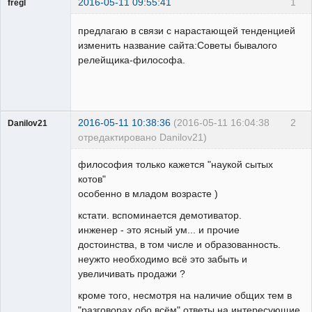
2016-05-11 09:55:41
1
fregl
Пользователь
предлагаю в связи с нарастающей тенденцией
Неактивен
изменить название сайта:Советы бывалого
релейщика-философа.
2016-05-11 10:38:36
(2016-05-11 16:04:38
2
Danilov21
отредактировано Danilov21)
Пользователь
философия только кажется "наукой сытых
Неактивен
котов"
особенно в младом возрасте )
кстати. вспоминается демотиватор.
инженер - это ясный ум... и прочие
достоинства, в том числе и образованность.
неужто необходимо всё это забыть и
увеличивать продажи ?
кроме того, несмотря на наличие общих тем в
"разговорах обо всём" ответы на интересующие