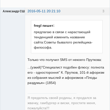
2016-05-11 20:21:10
3
Александр США
fregl пишет:
предлагаю в связи с нарастающей
тенденцией изменить название
Предатель
сайта:Советы бывалого релейщика-
Родины
философа.
Неактивен
Только что получил SMS от некоего Пруткова:
...(узкий)"Специалист подобен флюсу: полнота
его - одностороння" К. Прутков, 101-й афоризм
из собрания мыслей и афоризмов «Плоды
раздумья» (1854)
Я предатель своей родины, я продался за
жвачку, гамбургер и виски, простите меня,
пожалуйста!!!