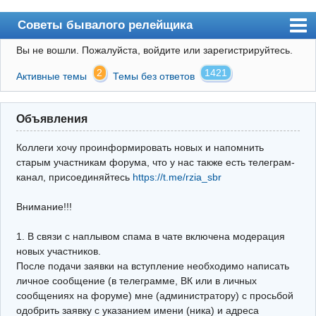
Советы бывалого релейщика
Вы не вошли.
Пожалуйста, войдите или зарегистрируйтесь.
Форум
2
1421
Активные темы
Темы без ответов
Правила
Поиск
Объявления
Регистрация
Коллеги хочу проинформировать новых и напомнить
Вход
старым участникам форума, что у нас также есть телеграм-
канал, присоединяйтесь
https://t.me/rzia_sbr
Архив
Внимание!!!
Почта
Поиск релейщика
1. В связи с наплывом спама в чате включена модерация
новых участников.
Видео РЗиА
После подачи заявки на вступление необходимо написать
личное сообщение (в телеграмме, ВК или в личных
Фотохостинг
сообщениях на форуме) мне (администратору) с просьбой
одобрить заявку с указанием имени (ника) и адреса
Телеграм