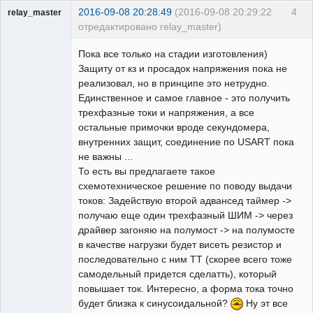
2016-09-08 20:28:49
(2016-09-08 20:29:22
4
relay_master
отредактировано relay_master)
Пользователь
Пока все только на стадии изготовления)
Неактивен
Защиту от кз и просадок напряжения пока не
реализовал, но в принципе это нетрудно.
Единственное и самое главное - это получить
трехфазные токи и напряжения, а все
остальные примочки вроде секундомера,
внутренних защит, соединение по USART пока
не важны ...
То есть вы предлагаете такое
схемотехническое решение по поводу выдачи
токов: Задействую второй адвансед таймер ->
получаю еще один трехфазный ШИМ -> через
драйвер загоняю на полумост -> на полумосте
в качестве нагрузки будет висеть резистор и
последовательно с ним ТТ (скорее всего тоже
самодельный придется сделатть), который
повышает ток. Интересно, а форма тока точно
будет близка к синусоидальной?
Ну эт все