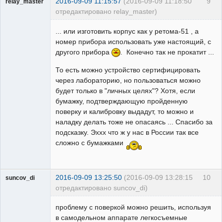
2016-09-09 11:15:57
(2016-09-09 11:18:50
9
relay_master
отредактировано relay_master)
Пользователь
... или изготовить корпус как у ретома-51 , а
Неактивен
номер прибора использовать уже настоящий, с
другого прибора
. Конечно так не прокатит ...
То есть можно устройство сертифицировать
через лабораторию, но пользоваться можно
будет только в "личных целях"? Хотя, если
бумажку, подтверждающую пройденную
поверку и калибровку выдадут, то можно и
наладку делать тоже не опасаясь ... Спасибо за
подсказку. Эххх что ж у нас в России так все
сложно с бумажками
2016-09-09 13:25:50
(2016-09-09 13:28:15
10
suncov_di
отредактировано suncov_di)
проблему с поверкой можно решить, используя
в самодельном аппарате легкосъемные