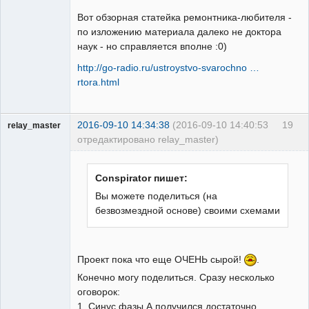
Вот обзорная статейка ремонтника-любителя -
по изложению материала далеко не доктора
наук - но справляется вполне :0)
http://go-radio.ru/ustroystvo-svarochno …
rtora.html
2016-09-10 14:34:38
(2016-09-10 14:40:53
19
relay_master
отредактировано relay_master)
Пользователь
Неактивен
Conspirator пишет:
Вы можете поделиться (на
безвозмездной основе) своими схемами
Проект пока что еще ОЧЕНЬ сырой!
.
Конечно могу поделиться. Сразу несколько
оговорок:
1. Синус фазы А получился достаточно