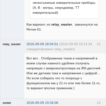
легкосъемные измерительные приборы.
(А, В - метры, секундомер, ТТ
измерительный)
Как вариант, но
relay_master
, замахнулся на
Ретом-51.
2016-09-09 18:04:01
(2016-09-09 18:14:34
12
relay_master
отредактировано relay_master)
Пользователь
Вот вот... Отображение токов и напряжений в
Неактивен
моем случае намного удобнее получать
напрямую с микроконтроллера на ЖК-дисплей.
Или же датчики тока и напряжения с цифрой...
Но если собирать что то попроще с
функционалом как у 21-го или тем более 11-го,
то вариант вполне применим )
2016-09-09 19:34:06
13
senior