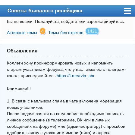
Советы бывалого релейщика
Вы не вошли.
Пожалуйста, войдите или зарегистрируйтесь.
Форум
4
1421
Активные темы
Темы без ответов
Правила
Поиск
Объявления
Регистрация
Коллеги хочу проинформировать новых и напомнить
Вход
старым участникам форума, что у нас также есть телеграм-
канал, присоединяйтесь
https://t.me/rzia_sbr
Архив
Внимание!!!
Почта
Поиск релейщика
1. В связи с наплывом спама в чате включена модерация
новых участников.
Видео РЗиА
После подачи заявки на вступление необходимо написать
личное сообщение (в телеграмме, ВК или в личных
Фотохостинг
сообщениях на форуме) мне (администратору) с просьбой
одобрить заявку с указанием имени (ника) и адреса
Телеграм