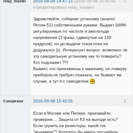
2016-09-08 14:47:21
(2016-09-08 14:56:46
1
relay_master
отредактировано relay_master)
Пользователь
Здравствуйте, собираю установку (аналог
Неактивен
Ретом-51) собственными руками. Выдает ШИМ-
регулируемые по частоте и амплитуде
напряжения (3 фазы, сдвинутые на 120
градусов), но до выдачи токов пока не
додумался ))) Интересует вопрос: возможно ли
эту самодельную установку как то поверить?
Кто подскажет ?!!!
Бывает, что приезжаешь к заказчику, он поверку
приборов не требует показать. но бывают же
случаи, а тут я с самоделом
2016-09-08 15:42:01
2
Conspirator
Пользователь
Если в Москве или Питере, приезжайте,
Неактивен
проверим.... Защита от КЗ на выходе есть?
Если грузить на резисторы, какой ток
"выдавите"? Хотелось бы иметь что-нибудь