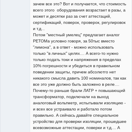
зачем все это? Вот и получается, что стоимость
всего этого оборудования возрастает в разы, а
может и десятки раз за счет аттестаций,
сертификаций, поверок, проверок, регулировок
и т.д...
Потом "местный умелец" предлагает аналог
РЕТОМа условно говоря, за 50тыс вместо
"лимона", а в ответ - можно использовать
только "в личных" целях.... А всего-то нужно
только подать токи и напряжения в пределах
10% погрешности и убедиться в правильном
поведении защиты, причем абсолютго нет
никакого смысла давить 100 номиналов, так как
все это уже должно быть заложено в реле....
Почему-то раньше брали ЛАТР + повышающий
трансформатор, подключали на выход
аналоговый вольтметр, испытывали изоляцию -
и всех все устраивало и работало потом
правильно. А сейчась давайте специальное
устройство для проверки изоляции, прошедшее
всевозможные аттестации, поверки и т.д.... А