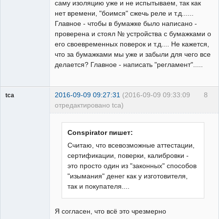
саму изоляцию уже и не испытываем, так как
нет времени, "боимся" сжечь реле и т.д......
Главное - чтобы в бумажке было написано -
проверена и стоял № устройства с бумажками о
его своевременных поверок и т.д.... Не кажется,
что за бумажками мы уже и забыли для чего все
делается? Главное - написать "регламент".....
2016-09-09 09:27:31
(2016-09-09 09:33:09
8
tca
отредактировано tca)
Пользователь
Неактивен
Conspirator пишет:
Считаю, что всевозможные аттестации,
сертификации, поверки, калибровки -
это просто один из "законных" способов
"изымания" денег как у изготовителя,
так и покупателя....
Я согласен, что всё это чрезмерно